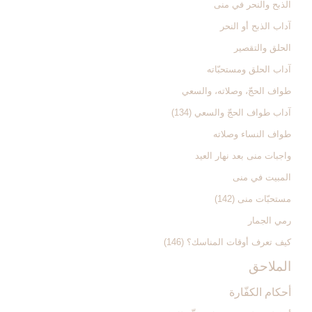
الذبح والنحر في منى‏
آداب الذبح أو النحر
الحلق والتقصير
آداب الحلق ومستحبّاته‏
طواف الحجّ، وصلاته، والسعي‏
آداب طواف الحجّ والسعي (134)
طواف النساء وصلاته‏
واجبات منى بعد نهار العيد
المبيت في منى‏
مستحبّات منى (142)
رمي الجمار
كيف تعرف أوقات المناسك؟ (146)
الملاحق‏
أحكام الكفّارة