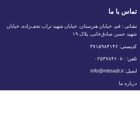
تماس با ما
نشانی :
قم، خیابان هنرستان، خیابان شهید تراب نجف‌زاده، خیابان
شهید حسن صادق‌خانی، پلاک ١٩
کدپستی:
٣٧١۵٩٨۴١۴۶
تلفن:
۰۲۵۳۷۸۴۶۰۸۰
ایمیل:
info@mbsadr.ir
درباره ما