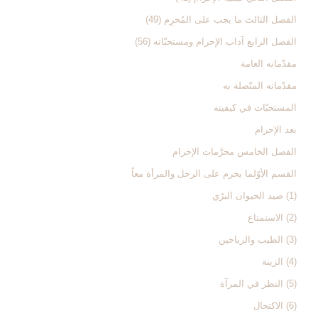
الفصل الثالث ‏ما يجب على المُحرِم (49)
الفصل الرابع ‏آداب الإحرام ومستحبّاته (56)
مقدّماته العامة
مقدّماته المتّصلة به‏
المستحبّات في كيفيته‏
بعد الإحرام‏
الفصل الخامس‏ محرَّمات الإحرام‏
القسم الأوّل‏ما يحرم على الرجل والمرأة معاً
(1) صيد الحيوان البرّي‏
(2) الاستمتاع‏
(3) الطيب والرياحين‏
(4) الزينة
(5) النظر في المرآة
(6) الاكتحال‏