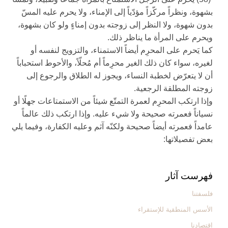
بشهوة، ونظراً مركّزاً مؤدّياً إلى الإمناء، ولا يحرم عليه المسّ
بدون شهوة، ولا النظر إلى زوجته بدون إمناءٍ ولو كان بشهوة،
ويحرم على المرأة ما يناظر ذلك.
كما يَحرم على المحرِم أيضاً الاستمناء، والتزويج لنفسه أو
لغيره، سواء كان ذلك الغير محرِماً أم مُحلّاً، والأحوط استحباباً
أن لا يتعرّض لخطبة النساء، ويجوز له الطلاق والرجوع إلى
زوجته المطلقة الرجعية.
وإذا ارتكب المحرِم لعمرة التمتّع شيئاً من الاستمتاعات جهلًا أو
نسياناً فعمرته صحيحة ولا شي‏ء عليه. وإذا ارتكب ذلك عالماً
عامداً فعمرته أيضاً صحيحة ولكنّه آثم وعليه الكفارة، وفيما يلي
بعض تفصيلاتها:
فهرست آثار
فلسفتنا
الأسس المنطقیة للإستقراء
اقتصادنا