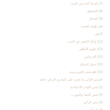
(7) إخراج الدم من البدن‏
(8) الفسوق‏
(9) الجدال‏
قتل هَوام الجسد
الدُهن‏
(12) إزالة الشعر عن البدن‏
(13) تقليم الأظافر
(14) الارتماس‏
(15) حمل السلاح‏
(16) قلع شجر الحرم ونبته‏
القسم الثاني ‏ما يَحرم على المحرِم الرجل خاصّة
(1) لبس الثياب الاعتيادية
(2) لبس الخفّ والجورب‏
(3) ستر الرأس‏
(4) التظليل‏