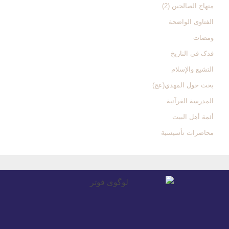
منهاج الصالحین (2)
الفتاوی الواضحة
ومضات
فدک فی التاریخ
التشیع والإسلام
بحث حول المهدي(عج)
المدرسة القرآنیة
أئمة أهل البیت
محاضرات تأسیسیة