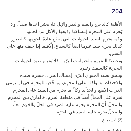
204
الأهلية كالدجاج والغنم والبقر والإبل فلا يعتبر أخذها صيداً، ولا
يَحرم على المحرِم إمساكها وذبحها والأكل من لحمها.
وكما يحرم الصيد للحيوانات التي ينتفع عادةً بلحومها كالطيور
كذلك يحرم صيد غيرها أيضاً كالسباع، إلّافيما إذا خيف منها على
النفس.
ويختصّ التحريم بالحيوانات البرّية، فلا يَحرم صيد الحيوانات
البحرية كالسمك وغيره.
ويلحق بصيد الحيوان البرّي إمساك الجراد، فيحرم صيده
والاحتفاظ به وأكله على المحرِم، ويرخّص للمحرِم في أن يرمي
الغراب الأبقع والحدأة. وكلّ ما يحرم من الصيد على المحرِم
يَحرم على المحلِّ أيضاً في منطقة الحرم، فالفارق بين المحرم
والمحلّ: أنّ المحرم يحرم عليه الصيد في الحلّ والحَرَم معاً،
والمحلّ يَحرم عليه الصيد في الحَرَم.
(2) الاستمتاع‏
(58) يحرم على الرجل الاستمتاع بالمرأة جماعاً وتقبيلًا، ولَمساً