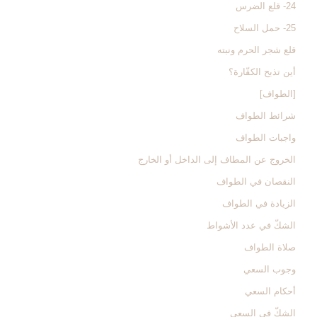
24- قلع الضرس
25- حمل السلاح
قلع شجر الحرم ونبته
أين تذبح الكفّارة؟
[الطواف‏]
شرائط الطواف
واجبات الطواف‏
الخروج عن المطاف إلى الداخل أو الخارج‏
النقصان في الطواف‏
الزيادة في الطواف‏
الشكّ في عدد الأشواط
صلاة الطواف
وجوب السعي‏
أحكام السعي‏
الشكّ في السعي‏