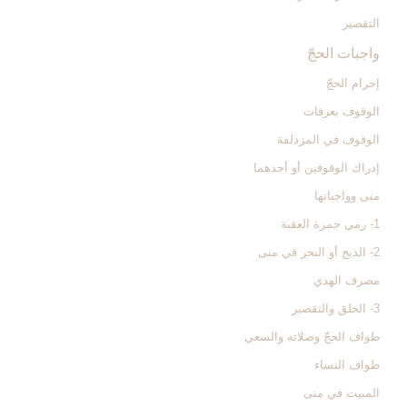
التقصير
واجبات الحجّ‏
إحرام الحجّ‏
الوقوف بعرفات‏
الوقوف في المزدلفة
إدراك الوقوفين أو أحدهما
منى وواجباتها
1- رمي جمرة العقبة
2- الذبح أو النحر في منى
مصرف الهدي
3- الحلق والتقصير
طواف الحجّ وصلاته والسعي‏
طواف النساء
المبيت في منى‏