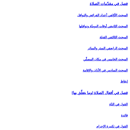
فصل في مقدّمات الصلاة
المبحث الأوّل‏في أعداد الفرائض والنوافل‏
المبحث الثاني‏في أوقات اليوميّة ونوافلها
المبحث الثالث‏في القبلة
المبحث الرابع‏في الستر والساتر
المبحث الخامس ‏في مكان المصلّي‏
المبحث السادس‏ في الأذان والإقامة
إيقاظ
فصل في أفعال الصلاة [وما يتعلّق بها]
القول في النيّة
فائدة
القول في تكبيرة الإحرام‏