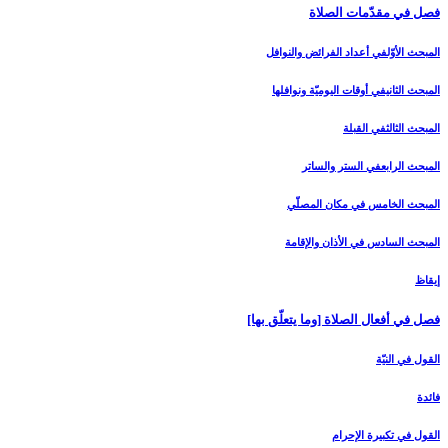
فصل في مقدّمات الصلاة
المبحث الأوّل‏في أعداد الفرائض والنوافل‏
المبحث الثاني‏في أوقات اليوميّة ونوافلها
المبحث الثالث‏في القبلة
المبحث الرابع‏في الستر والساتر
المبحث الخامس ‏في مكان المصلّي‏
المبحث السادس‏ في الأذان والإقامة
إيقاظ
فصل في أفعال الصلاة [وما يتعلّق بها]
القول في النيّة
فائدة
القول في تكبيرة الإحرام‏