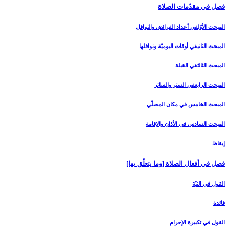
فصل في مقدّمات الصلاة
المبحث الأوّل‏في أعداد الفرائض والنوافل‏
المبحث الثاني‏في أوقات اليوميّة ونوافلها
المبحث الثالث‏في القبلة
المبحث الرابع‏في الستر والساتر
المبحث الخامس ‏في مكان المصلّي‏
المبحث السادس‏ في الأذان والإقامة
إيقاظ
فصل في أفعال الصلاة [وما يتعلّق بها]
القول في النيّة
فائدة
القول في تكبيرة الإحرام‏