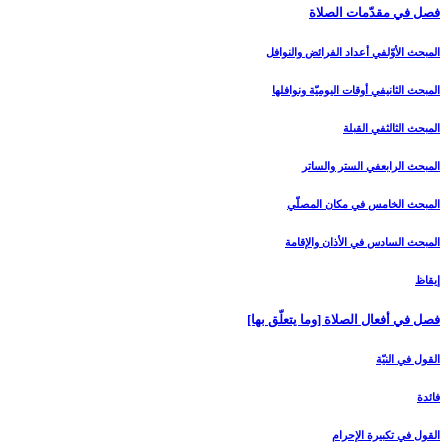
فصل في مقدّمات الصلاة
المبحث الأوّل‏في أعداد الفرائض والنوافل‏
المبحث الثاني‏في أوقات اليوميّة ونوافلها
المبحث الثالث‏في القبلة
المبحث الرابع‏في الستر والساتر
المبحث الخامس ‏في مكان المصلّي‏
المبحث السادس‏ في الأذان والإقامة
إيقاظ
فصل في أفعال الصلاة [وما يتعلّق بها]
القول في النيّة
فائدة
القول في تكبيرة الإحرام‏