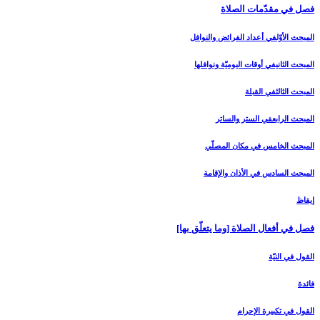
فصل في مقدّمات الصلاة
المبحث الأوّل‏في أعداد الفرائض والنوافل‏
المبحث الثاني‏في أوقات اليوميّة ونوافلها
المبحث الثالث‏في القبلة
المبحث الرابع‏في الستر والساتر
المبحث الخامس ‏في مكان المصلّي‏
المبحث السادس‏ في الأذان والإقامة
إيقاظ
فصل في أفعال الصلاة [وما يتعلّق بها]
القول في النيّة
فائدة
القول في تكبيرة الإحرام‏