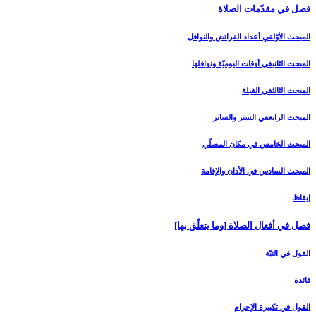
فصل في مقدّمات الصلاة
المبحث الأوّل‏في أعداد الفرائض والنوافل‏
المبحث الثاني‏في أوقات اليوميّة ونوافلها
المبحث الثالث‏في القبلة
المبحث الرابع‏في الستر والساتر
المبحث الخامس ‏في مكان المصلّي‏
المبحث السادس‏ في الأذان والإقامة
إيقاظ
فصل في أفعال الصلاة [وما يتعلّق بها]
القول في النيّة
فائدة
القول في تكبيرة الإحرام‏