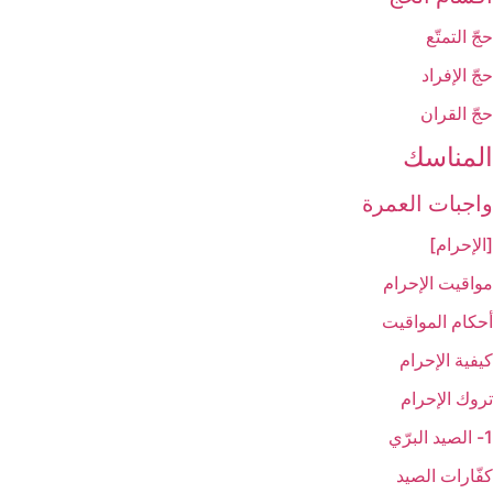
حجّ التمتّع‏
حجّ الإفراد
حجّ القران‏
المناسك‏
واجبات العمرة
[الإحرام‏]
مواقيت الإحرام‏
أحكام المواقيت‏
كيفية الإحرام‏
تروك الإحرام‏
1- الصيد البرّي
كفّارات الصيد