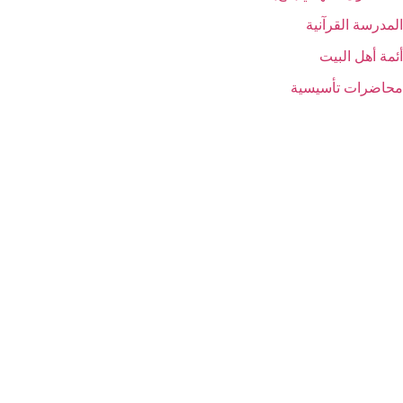
المدرسة القرآنیة
أئمة أهل البیت
محاضرات تأسیسیة