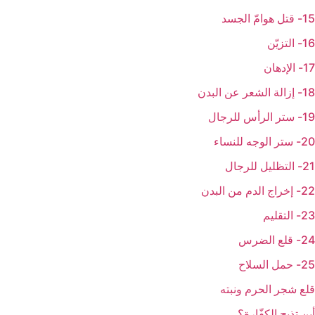
15- قتل هوامّ الجسد
16- التزيّن
17- الإدهان
18- إزالة الشعر عن البدن
19- ستر الرأس للرجال
20- ستر الوجه للنساء
21- التظليل للرجال
22- إخراج الدم من البدن
23- التقليم
24- قلع الضرس
25- حمل السلاح
قلع شجر الحرم ونبته
أين تذبح الكفّارة؟