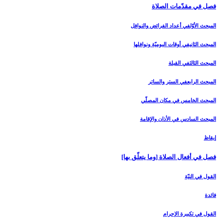
فصل في مقدّمات الصلاة
المبحث الأوّل‏في أعداد الفرائض والنوافل‏
المبحث الثاني‏في أوقات اليوميّة ونوافلها
المبحث الثالث‏في القبلة
المبحث الرابع‏في الستر والساتر
المبحث الخامس ‏في مكان المصلّي‏
المبحث السادس‏ في الأذان والإقامة
إيقاظ
فصل في أفعال الصلاة [وما يتعلّق بها]
القول في النيّة
فائدة
القول في تكبيرة الإحرام‏