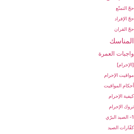
حجّ التمتّع‏
حجّ الإفراد
حجّ القران‏
المناسك‏
واجبات العمرة
[الإحرام‏]
مواقيت الإحرام‏
أحكام المواقيت‏
كيفية الإحرام‏
تروك الإحرام‏
1- الصيد البرّي
كفّارات الصيد