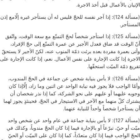
الإتيان بالأعمال قبل أخذ الاجرة.
(مسألة 124): إذا آجر نفسه للحجّ فليس له أن يستأجر غيره إلّامع إذن
المستأجر.
(مسألة 125): إذا استأجر شخصاً لحجّ التمتّع مع سعة الوقت، واتّفق
أنّ الوقت قد ضاق فعدل الأجير عن عمرة التمتّع إلى حجّ الإفراد،
وأتى بعمرة مفردة بعده برئت ذمّة المنوب عنه، لكنّ الأجير لا يستحقّ
الاجرة إذا كانت الإجارة على نفس الأعمال. نعم، إذا كانت الإجارة على
تفريغ ذمّة الميّت استحقّها.
(مسألة 126): لا بأس بنيابة شخص عن جماعة في الحجّ المندوب،
وأمّا الواجب فلا يجوز فيه نيابة الواحد عن اثنين وما زاد، إلّاإذا كان
وجوبه عليهما أو عليهم على نحو الشركة، كما إذا نذر شخصان أن
يشترك كلّ منهما مع الآخر في الاستيجار في الحجّ، فحينئذٍ يجوز لهما
أن يستأجرا شخصاً واحداً للنيابة عنهما.
(مسألة 127): لا بأس بنيابة جماعة في عام واحد عن شخص واحد
ميّت أو حيّ، تبرّعاً أو بالإجارة فيما إذا كان الحجّ مندوباً، وكذلك في
الحجّ الواجب فيما إذا كان متعدّداً، كما إذا كان على الميّت أو الحيّ