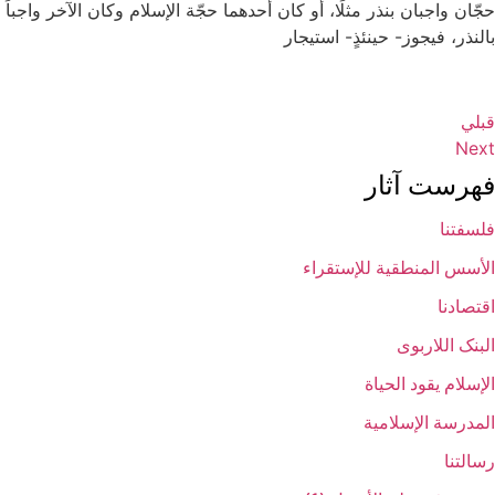
حجّان واجبان بنذر مثلًا، أو كان أحدهما حجّة الإسلام وكان الآخر واجباً
بالنذر، فيجوز- حينئذٍ- استيجار
قبلي
فهرست آثار
فلسفتنا
الأسس المنطقیة للإستقراء
اقتصادنا
البنک اللاربوی
الإسلام یقود الحیاة
المدرسة الإسلامیة
رسالتنا