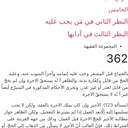
الخامس
النظر الثاني ‏في مَن يجب عليه‏
النظر الثالث ‏في آدابها
المجموعة الفقيهة
362
بالجماع قبل المشعر وجب عليه إتمامه وأجزأ المنوب عنه، وعليه
الحجّ من قابل وكفّارة بدنة، والظاهر أ نّه يستحقّ الاجرة وإن لم يحجّ
من قابل لعذر أو غير عذر، وتجري الأحكام المذكورة في المتبرّع أيضاً
غير أ نّه لا يستحقّ الاجرة.
(مسألة 123): الأجير وإن كان يملك الاجرة بالعقد، ولكن لا يجب
تسليمها إليه إلّابعد العمل إذا لم يشترط التعجيل، ولكن الظاهر جواز
مطالبة الأجير للحجّ الاجرةَ قبل العمل، وذلك من جهة القرينة على
اشتراط ذلك، فإنّ الغالب أنّ الأجير لا يتمكّن من الذهاب إلى الحجّ، أو