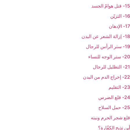
15- قتل هوامّ الجسد
16- التزيّن
17- الإدهان
18- إزالة الشعر عن البدن
19- ستر الرأس للرجال
20- ستر الوجه للنساء
21- التظليل للرجال
22- إخراج الدم من البدن
23- التقليم
24- قلع الضرس
25- حمل السلاح
قلع شجر الحرم ونبته
أين تذبح الكفّارة؟