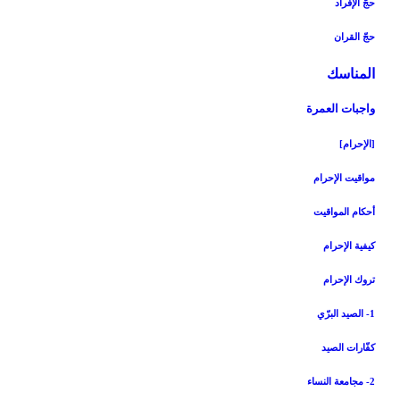
حجّ الإفراد
حجّ القران‏
المناسك‏
واجبات العمرة
[الإحرام‏]
مواقيت الإحرام‏
أحكام المواقيت‏
كيفية الإحرام‏
تروك الإحرام‏
1- الصيد البرّي
كفّارات الصيد
2- مجامعة النساء