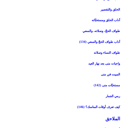
الحلق والتقصير
آداب الحلق ومستحبّاته‏
طواف الحجّ، وصلاته، والسعي‏
آداب طواف الحجّ والسعي (134)
طواف النساء وصلاته‏
واجبات منى بعد نهار العيد
المبيت في منى‏
مستحبّات منى (142)
رمي الجمار
كيف تعرف أوقات المناسك؟ (146)
الملاحق‏