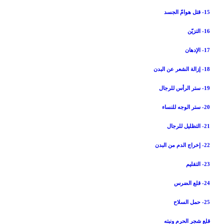
15- قتل هوامّ الجسد
16- التزيّن
17- الإدهان
18- إزالة الشعر عن البدن
19- ستر الرأس للرجال
20- ستر الوجه للنساء
21- التظليل للرجال
22- إخراج الدم من البدن
23- التقليم
24- قلع الضرس
25- حمل السلاح
قلع شجر الحرم ونبته