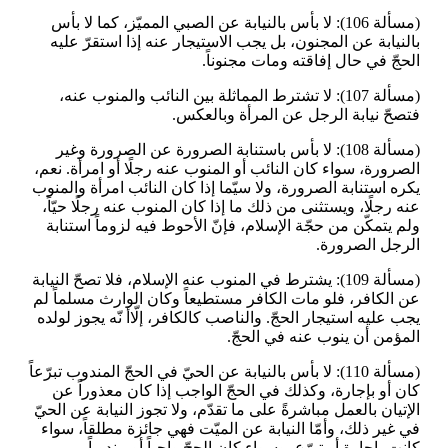
(مسألة 106): لا بأس بالنيابة عن الصبي المميّز، كما لا بأس
بالنيابة عن المجنون، بل يجب الاستيجار عنه إذا استقرّ عليه
الحجّ في حال إفاقته ومات مجنوناً.
(مسألة 107): لا تشترط المماثلة بين النائب والمنوب عنه،
فتصحّ نيابة الرجل عن المرأة وبالعكس.
(مسألة 108): لا بأس باستنابة الصرورة عن الصرورة وغير
الصرورة، سواء كان النائب أو المنوب عنه رجلًا أو امرأة. نعم،
يكره استنابة الصرورة، ولا سيّما إذا كان النائب امرأة والمنوب
عنه رجلًا، ويستثنى من ذلك ما إذا كان المنوب عنه رجلًا حيّاً،
ولم يتمكّن من حجّة الإسلام، فإنّ الأحوط فيه لزوماً استنابة
الرجل الصرورة.
(مسألة 109): يشترط في المنوب عنه الإسلام، فلا تصحّ النيابة
عن الكافر، فلو مات الكافر مستطيعاً وكان الوارث مسلماً لم
يجب عليه استيجار الحجّ. والناصب كالكافر، إلّاأ نّه يجوز لولده
المؤمن أن ينوب عنه في الحجّ.
(مسألة 110): لا بأس بالنيابة عن الحيّ في الحجّ المندوب تبرّعاً
كان أو بإجارة، وكذلك في الحجّ الواجب إذا كان معذوراً عن
الإتيان بالعمل مباشرةً على ما تقدّم، ولا تجوز النيابة عن الحيّ
في غير ذلك، وأمّا النيابة عن الميّت فهي جائزة مطلقاً، سواء
كانت بإجارة أو تبرّع، وسواء كان الحجّ واجباً أو مندوباً.