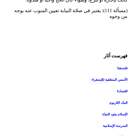
(مسألة 111): يعتبر في صحّة النيابة تعيين المنوب عنه بوجه
من وجوه‏
فهرست آثار
فلسفتنا
الأسس المنطقیة للإستقراء
اقتصادنا
البنک اللاربوی
الإسلام یقود الحیاة
المدرسة الإسلامیة