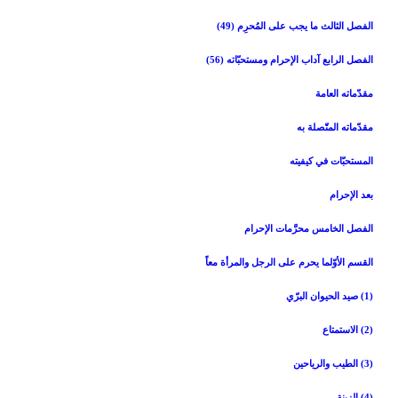
الفصل الثالث ‏ما يجب على المُحرِم (49)
الفصل الرابع ‏آداب الإحرام ومستحبّاته (56)
مقدّماته العامة
مقدّماته المتّصلة به‏
المستحبّات في كيفيته‏
بعد الإحرام‏
الفصل الخامس‏ محرَّمات الإحرام‏
القسم الأوّل‏ما يحرم على الرجل والمرأة معاً
(1) صيد الحيوان البرّي‏
(2) الاستمتاع‏
(3) الطيب والرياحين‏
(4) الزينة