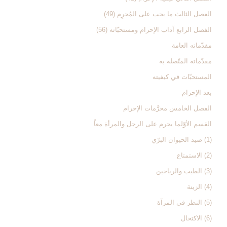
الفصل الثالث ‏ما يجب على المُحرِم (49)
الفصل الرابع ‏آداب الإحرام ومستحبّاته (56)
مقدّماته العامة
مقدّماته المتّصلة به‏
المستحبّات في كيفيته‏
بعد الإحرام‏
الفصل الخامس‏ محرَّمات الإحرام‏
القسم الأوّل‏ما يحرم على الرجل والمرأة معاً
(1) صيد الحيوان البرّي‏
(2) الاستمتاع‏
(3) الطيب والرياحين‏
(4) الزينة
(5) النظر في المرآة
(6) الاكتحال‏