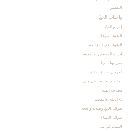
التقصير
واجبات الحجّ‏
إحرام الحجّ‏
الوقوف بعرفات‏
الوقوف في المزدلفة
إدراك الوقوفين أو أحدهما
منى وواجباتها
1- رمي جمرة العقبة
2- الذبح أو النحر في منى
مصرف الهدي
3- الحلق والتقصير
طواف الحجّ وصلاته والسعي‏
طواف النساء
المبيت في منى‏