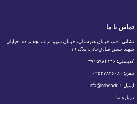
تماس با ما
نشانی :
قم، خیابان هنرستان، خیابان شهید تراب نجف‌زاده، خیابان
شهید حسن صادق‌خانی، پلاک ١٩
کدپستی:
٣٧١۵٩٨۴١۴۶
تلفن:
۰۲۵۳۷۸۴۶۰۸۰
ایمیل:
info@mbsadr.ir
درباره ما