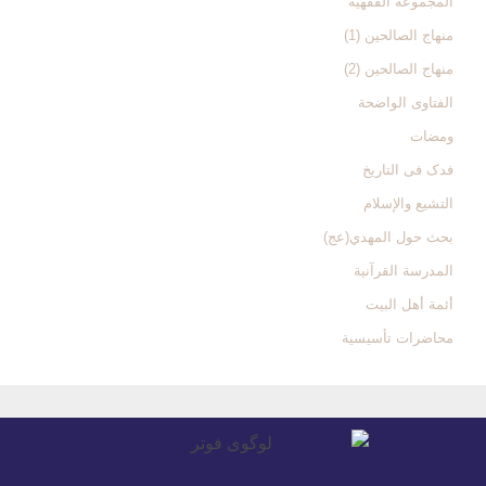
المجموعة الفقهیة
منهاج الصالحین (1)
منهاج الصالحین (2)
الفتاوی الواضحة
ومضات
فدک فی التاریخ
التشیع والإسلام
بحث حول المهدي(عج)
المدرسة القرآنیة
أئمة أهل البیت
محاضرات تأسیسیة