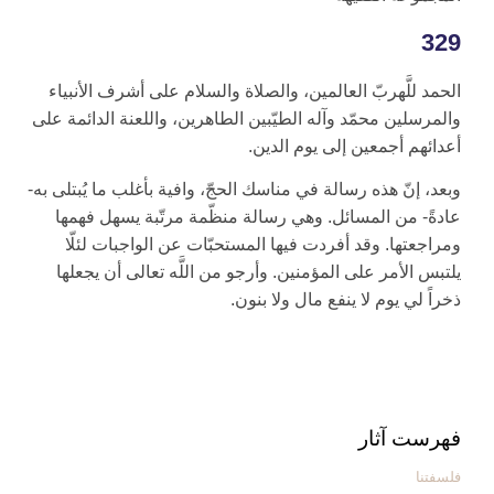
329
الحمد للَّه‏ربّ العالمين، والصلاة والسلام على أشرف الأنبياء
والمرسلين محمّد وآله الطيّبين الطاهرين، واللعنة الدائمة على
أعدائهم أجمعين إلى يوم الدين.
وبعد، إنّ هذه رسالة في مناسك الحجّ، وافية بأغلب ما يُبتلى به-
عادةً- من المسائل. وهي رسالة منظّمة مرتّبة يسهل فهمها
ومراجعتها. وقد أفردت فيها المستحبّات عن الواجبات لئلّا
يلتبس الأمر على المؤمنين. وأرجو من اللَّه تعالى أن يجعلها
ذخراً لي يوم لا ينفع مال ولا بنون.
فهرست آثار
فلسفتنا