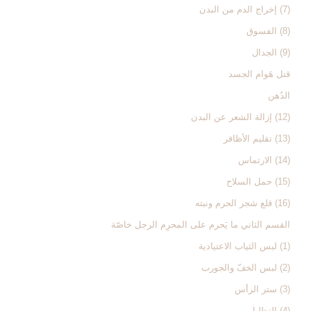
(7) إخراج الدم من البدن‏
(8) الفسوق‏
(9) الجدال‏
قتل هَوام الجسد
الدُهن‏
(12) إزالة الشعر عن البدن‏
(13) تقليم الأظافر
(14) الارتماس‏
(15) حمل السلاح‏
(16) قلع شجر الحرم ونبته‏
القسم الثاني ‏ما يَحرم على المحرِم الرجل خاصّة
(1) لبس الثياب الاعتيادية
(2) لبس الخفّ والجورب‏
(3) ستر الرأس‏
(4) التظليل‏