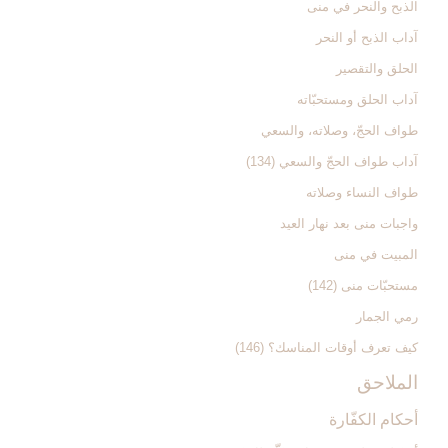
الذبح والنحر في منى‏
آداب الذبح أو النحر
الحلق والتقصير
آداب الحلق ومستحبّاته‏
طواف الحجّ، وصلاته، والسعي‏
آداب طواف الحجّ والسعي (134)
طواف النساء وصلاته‏
واجبات منى بعد نهار العيد
المبيت في منى‏
مستحبّات منى (142)
رمي الجمار
كيف تعرف أوقات المناسك؟ (146)
الملاحق‏
أحكام الكفّارة