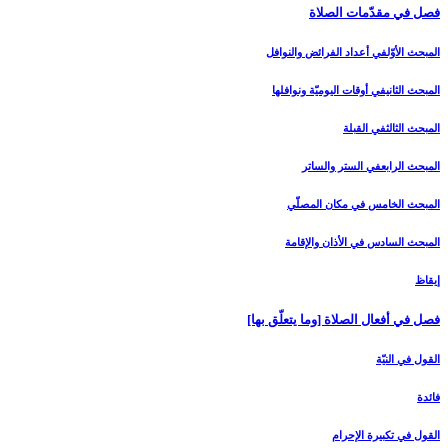
فصل في مقدّمات الصلاة
المبحث الأوّل‏في أعداد الفرائض والنوافل‏
المبحث الثاني‏في أوقات اليوميّة ونوافلها
المبحث الثالث‏في القبلة
المبحث الرابع‏في الستر والساتر
المبحث الخامس ‏في مكان المصلّي‏
المبحث السادس‏ في الأذان والإقامة
إيقاظ
فصل في أفعال الصلاة [وما يتعلّق بها]
القول في النيّة
فائدة
القول في تكبيرة الإحرام‏