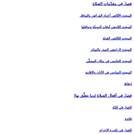
فصل في مقدّمات الصلاة
المبحث الأوّل‏في أعداد الفرائض والنوافل‏
المبحث الثاني‏في أوقات اليوميّة ونوافلها
المبحث الثالث‏في القبلة
المبحث الرابع‏في الستر والساتر
المبحث الخامس ‏في مكان المصلّي‏
المبحث السادس‏ في الأذان والإقامة
إيقاظ
فصل في أفعال الصلاة [وما يتعلّق بها]
القول في النيّة
فائدة
القول في تكبيرة الإحرام‏