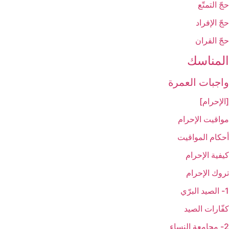
حجّ التمتّع‏
حجّ الإفراد
حجّ القران‏
المناسك‏
واجبات العمرة
[الإحرام‏]
مواقيت الإحرام‏
أحكام المواقيت‏
كيفية الإحرام‏
تروك الإحرام‏
1- الصيد البرّي
كفّارات الصيد
2- مجامعة النساء