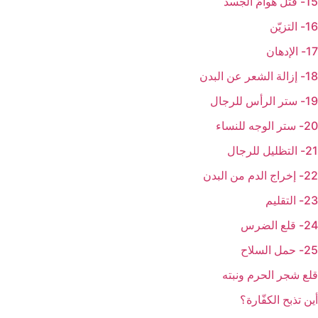
15- قتل هوامّ الجسد
16- التزيّن
17- الإدهان
18- إزالة الشعر عن البدن
19- ستر الرأس للرجال
20- ستر الوجه للنساء
21- التظليل للرجال
22- إخراج الدم من البدن
23- التقليم
24- قلع الضرس
25- حمل السلاح
قلع شجر الحرم ونبته
أين تذبح الكفّارة؟