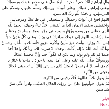
وآلِ إبراهيمَ إنَّكَ حَميدٌ مجيد. اللهمّ صلِّ على محمدٍ عبدكَ ورسولِكَ،
وعلى إبراهيم خليلكَ، وعلى أنبيائكَ ورسلِكَ وسلِّم عليهم، وسلامٌ على
المرسَلِين، والحَمْدُ للَّهِ ربِّ العالمينَ.
اللهمّ افتحْ لي أبوابَ رحمتِكَ، واستعمِلني في طاعتكَ ومرضاتِك،
واحْفَظني بحفظِ الإيمانِ أبَداً ما أبقيتني، جَلَّ ثناءُ وجهِك، الحمدُ للَّهِ
الَّذي جَعَلني من وفدِهِ وزُوّارِه، وجعلني ممَّن يعمُرُ مساجدَهُ وجَعَلَني
ممَّن يُناجيه. اللهمَّ إنّي عبدُكَ وزائركَ في بيتِكَ، وعلى كُلِّ مَأتِيٍّ حقٌّ
لِمَن أتاهُ وزاره، وأنتَ خيرُ مأتِيٍّ وأكْرمُ مَزورٍ فأسألك يا اللَّهُ يا رحمانُ،
وبأ نَّكَ أنتَ اللَّهُ لا إله إلّاأنتَ، وحدَكَ لا شريكَ لكَ، وبأ نَّكَ واحدٌ أحدٌ
صَمَدٌ لم يَلد ولم يولد ولم يكن له كُفُواً أحد، وأنَّ محمداً عبدُكَ
ورسولُكَ صلَّى اللَّهُ عليه وعلى أهلِ بيته، يا جوادُ يا ماجدُ يا جَبّارُ يا
كريمُ، أسألكَ أن تجعلَ تُحفَتَكَ إيَّاي بزيارتي إيَّاكَ أن تُعطيني فَكاكَ
رقبتي من النَّارِ».
ثمّ يقول ثلاثاً: «اللهمَّ فُكَّ رقبتي من النّار».
ثمّ يقول: «وأوسِعْ عليَّ من رزقِكَ الحَلالِ الطيِّب، وادرأ عنِّي شرَّ
شَياطين‏
قبلي