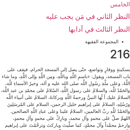
الخامس
النظر الثاني ‏في مَن يجب عليه‏
النظر الثالث ‏في آدابها
المجموعة الفقيهة
216
بسكينةٍ ووقارٍ وتواضع، حتّى يصل إلى المسجد الحرام، فيقف على
باب المسجد، ويقول: «باسمِ اللَّهِ وباللَّهِ، ومِن اللَّهِ وإلى اللَّهِ، وما شاء
اللَّهُ، وعلى ملَّةِ رسُولِ اللَّه صلى الله عليه و آله، وخيرُ الأسماءِ للَّه،
والحَمْدُ للَّه، والسلامُ على رسول اللَّهِ، السّلامُ على محمّدِ بن عبد اللَّه،
السلامُ عليك أ يُّها النبيُّ ورحمةُ اللَّهِ وبركاتهُ، السلامُ على أنبياء اللَّه
ورُسُلِهِ، السلامُ على إبراهيم خليل الرحمن، السلام على المُرسَلِينَ
والحَمْدُ للَّهِ ربِّ العالمين، السلامُ علينا وعلى عبادِ اللَّهِ الصالحين.
اللهمَّ صلِّ على محمدٍ وآلِ محمد، وبارِكْ على محمدٍ وآلِ محمدٍ،
وارحمْ محمَّداً وآلَ محمَّدٍ، كما صلَّيتَ وباركتَ وترحَّمْتَ على إبراهيم