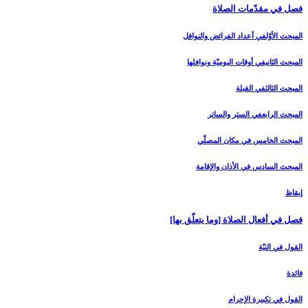
فصل في مقدّمات الصلاة
المبحث الأوّل‏في أعداد الفرائض والنوافل‏
المبحث الثاني‏في أوقات اليوميّة ونوافلها
المبحث الثالث‏في القبلة
المبحث الرابع‏في الستر والساتر
المبحث الخامس ‏في مكان المصلّي‏
المبحث السادس‏ في الأذان والإقامة
إيقاظ
فصل في أفعال الصلاة [وما يتعلّق بها]
القول في النيّة
فائدة
القول في تكبيرة الإحرام‏