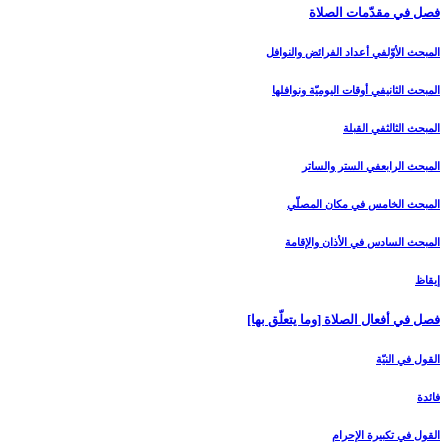
فصل في مقدّمات الصلاة
المبحث الأوّل‏في أعداد الفرائض والنوافل‏
المبحث الثاني‏في أوقات اليوميّة ونوافلها
المبحث الثالث‏في القبلة
المبحث الرابع‏في الستر والساتر
المبحث الخامس ‏في مكان المصلّي‏
المبحث السادس‏ في الأذان والإقامة
إيقاظ
فصل في أفعال الصلاة [وما يتعلّق بها]
القول في النيّة
فائدة
القول في تكبيرة الإحرام‏