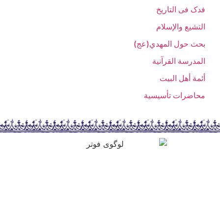
فدک فی التاریخ
التشیع والإسلام
بحث حول المهدي(عج)
المدرسة القرآنیة
أئمة أهل البیت
محاضرات تأسیسیة
تماس با ما