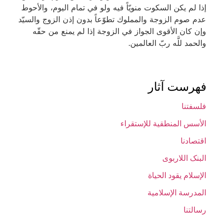
إذا لم يكن السكوت منويّاً فيه ولو في تمام اليوم، والأحوط
عدم صوم الزوجة والمملوك تطوّعاً بدون إذن الزوج والسيّد
وإن كان الأقوى الجواز في الزوجة إذا لم يمنع من حقّه
والحمد للَّه ربّ العالمين.
فهرست آثار
فلسفتنا
الأسس المنطقیة للإستقراء
اقتصادنا
البنک اللاربوی
الإسلام یقود الحیاة
المدرسة الإسلامیة
رسالتنا