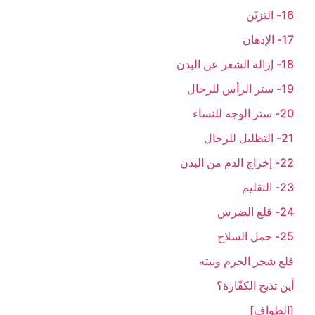
16- التزيّن
17- الإدهان
18- إزالة الشعر عن البدن
19- ستر الرأس للرجال
20- ستر الوجه للنساء
21- التظليل للرجال
22- إخراج الدم من البدن
23- التقليم
24- قلع الضرس
25- حمل السلاح
قلع شجر الحرم ونبته
أين تذبح الكفّارة؟
[الطواف‏]