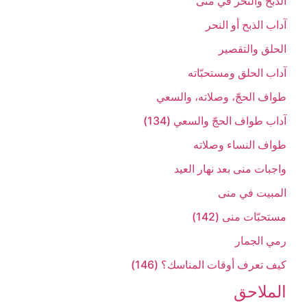
الذبح والنحر في منى‏
آداب الذبح أو النحر
الحلق والتقصير
آداب الحلق ومستحبّاته‏
طواف الحجّ، وصلاته، والسعي‏
آداب طواف الحجّ والسعي (134)
طواف النساء وصلاته‏
واجبات منى بعد نهار العيد
المبيت في منى‏
مستحبّات منى (142)
رمي الجمار
كيف تعرف أوقات المناسك؟ (146)
الملاحق‏