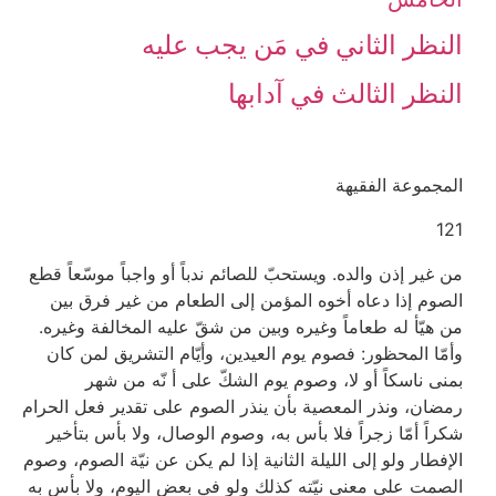
النظر الثاني ‏في مَن يجب عليه‏
النظر الثالث ‏في آدابها
المجموعة الفقيهة
121
من غير إذن والده. ويستحبّ للصائم ندباً أو واجباً موسّعاً قطع
الصوم إذا دعاه أخوه المؤمن إلى الطعام من غير فرق بين
من هيّأ له طعاماً وغيره وبين من شقّ عليه المخالفة وغيره.
وأمّا المحظور: فصوم يوم العيدين، وأيّام التشريق لمن كان
بمنى ناسكاً أو لا، وصوم يوم الشكّ على أ نّه من شهر
رمضان، ونذر المعصية بأن ينذر الصوم على تقدير فعل الحرام
شكراً أمّا زجراً فلا بأس به، وصوم الوصال، ولا بأس بتأخير
الإفطار ولو إلى الليلة الثانية إذا لم يكن عن نيّة الصوم، وصوم
الصمت على معنى نيّته كذلك ولو في بعض اليوم، ولا بأس به