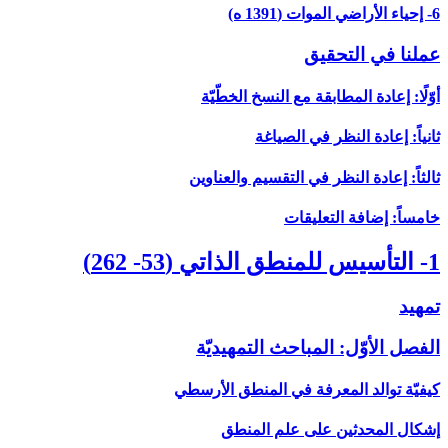
6- إحياء الأراضي الموات (1391 ه)
عملنا في التحقيق
أوّلًا: إعادة المطابقة مع النسخ الخطّيّة
ثانياً: إعادة النظر في الصياغة
ثالثاً: إعادة النظر في التقسيم والعناوين
خامساً: إضافة التعليقات
1- التأسيس للمنطق الذاتي (53- 262)
تمهيد
الفصل الأوّل: المباحث التمهيديّة
كيفيّة توالد المعرفة في المنطق الأرسطي
إشكال المحدثين على علم المنطق