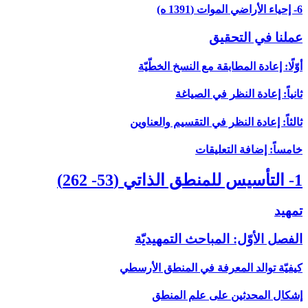
6- إحياء الأراضي الموات (1391 ه)
عملنا في التحقيق
أوّلًا: إعادة المطابقة مع النسخ الخطّيّة
ثانياً: إعادة النظر في الصياغة
ثالثاً: إعادة النظر في التقسيم والعناوين
خامساً: إضافة التعليقات
1- التأسيس للمنطق الذاتي (53- 262)
تمهيد
الفصل الأوّل: المباحث التمهيديّة
كيفيّة توالد المعرفة في المنطق الأرسطي
إشكال المحدثين على علم المنطق