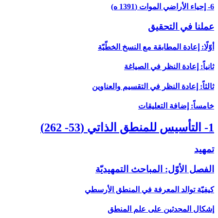
6- إحياء الأراضي الموات (1391 ه)
عملنا في التحقيق
أوّلًا: إعادة المطابقة مع النسخ الخطّيّة
ثانياً: إعادة النظر في الصياغة
ثالثاً: إعادة النظر في التقسيم والعناوين
خامساً: إضافة التعليقات
1- التأسيس للمنطق الذاتي (53- 262)
تمهيد
الفصل الأوّل: المباحث التمهيديّة
كيفيّة توالد المعرفة في المنطق الأرسطي
إشكال المحدثين على علم المنطق