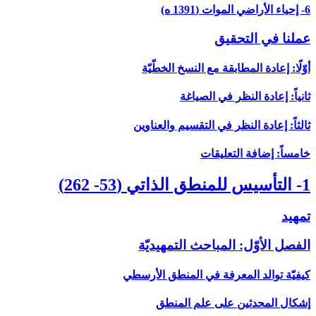
6- إحياء الأراضي الموات (1391 ه)
عملنا في التحقيق
أوّلًا: إعادة المطابقة مع النسخ الخطّيّة
ثانياً: إعادة النظر في الصياغة
ثالثاً: إعادة النظر في التقسيم والعناوين
خامساً: إضافة التعليقات
1- التأسيس للمنطق الذاتي (53- 262)
تمهيد
الفصل الأوّل: المباحث التمهيديّة
كيفيّة توالد المعرفة في المنطق الأرسطي
إشكال المحدثين على علم المنطق