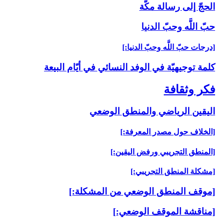
الحجّ إلى رسالة مكّة
حبّ اللَّه وحبّ الدنيا
[درجات حبّ اللَّه وحبّ الدنيا:]
كلمة توجيهيّة في الوفد النسائي في أيّام البيعة
فكر وثقافة
اليقين الرياضي والمنطق الوضعي‏
[الخلاف حول مصدر المعرفة:]
[المنطق التجريبي ورفض اليقين:]
[مشكلة المنطق التجريبي:]
[موقف المنطق الوضعي من المشكلة:]
[مناقشة الموقف الوضعي:]