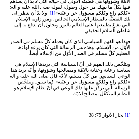
الامّة وشؤونها هي قضيّته الاولى في حياته التي لا بدّ أن يساهم
فيها بكلّ ما يملك من حول وطول، لقوله صلى الله عليه و آله:
«كلّكم راعٍ وكلّكم مسؤول عن رعيّته»
[1]
. ولا بدّ أن ينظر إلى
تلك القضيّة بالمنظار الإسلامي الخالص، ومن زاوية الإسلام
التي تشعّ بطبيعتها على العالم بالنور وتحاول أن تدفع به إلى
شاطئ السلام الحقيقي.
فهذا هو الفهم السياسي الذي كان يحمله كلّ مسلم في الصدر
الأوّل من الإسلام، وهذه هي الرسالة التي كان يرفع لواءها
العظيم كلّ مسلم في الصدر الأوّل من الإسلام أيضاً.
ويتلخّص ذلك الفهم في أنّ السياسة التي يريدها الإسلام هي
سياسة رعاية وعناية بالامّة ومصالحها وشؤونها، وأ نّه يريد هذا
الوعي السياسي من كلّ مسلم، لأ نّه قال صلى الله عليه و آله
«كلّكم راعٍ وكلّكم مسؤول عن رعيّته» كما سبق. وتتلخّص
الرسالة التي يركّز عليها ذلك الوعي في أنّ نظام الإسلام هو
النظام المتكفّل بمصالح الامّة
[1]
بحار الأنوار 75: 38