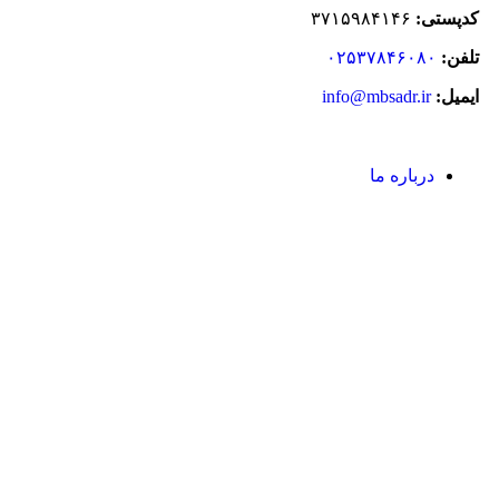
کدپستی:
٣٧١۵٩٨۴١۴۶
تلفن:
۰۲۵۳۷۸۴۶۰۸۰
ایمیل:
info@mbsadr.ir
درباره ما