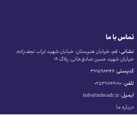
تماس با ما
نشانی :
قم، خیابان هنرستان، خیابان شهید تراب نجف‌زاده،
خیابان شهید حسن صادق‌خانی، پلاک ١٩
کدپستی:
٣٧١۵٩٨۴١۴۶
تلفن:
۰۲۵۳۷۸۴۶۰۸۰
ایمیل:
info@mbsadr.ir
درباره ما