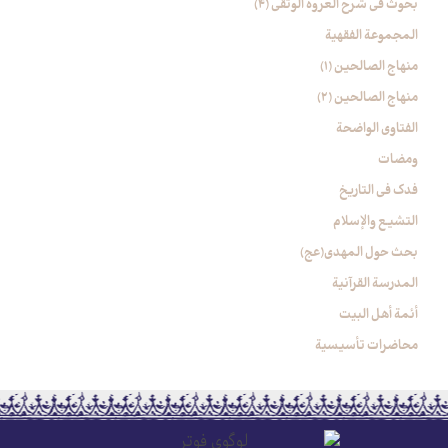
بحوث في شرح العروة الوثقی (4)
المجموعة الفقهیة
منهاج الصالحین (1)
منهاج الصالحین (2)
الفتاوی الواضحة
ومضات
فدک فی التاریخ
التشیع والإسلام
بحث حول المهدي(عج)
المدرسة القرآنیة
أئمة أهل البیت
محاضرات تأسیسیة