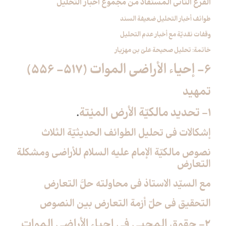
الفرع الثاني المستفاد من مجموع أخبار التحليل‏
طوائف أخبار التحليل ضعيفة السند
وقفات نقديّة مع أخبار عدم التحليل
خاتمة: تحليل صحيحة عليّ بن مهزيار
6- إحياء الأراضي الموات (517- 556)
تمهيد
1- تحديد مالكيّة الأرض الميْتة
.
إشكالات في تحليل الطوائف الحديثيّة الثلاث
نصوص مالكيّة الإمام عليه السلام للأراضي ومشكلة
التعارض
مع السيّد الاستاذ في محاولته حلَّ التعارض
التحقيق في حلّ أزمة التعارض بين النصوص
2- حقوق المحيي في إحياء الأراضي الموات‏