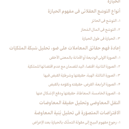
الحيازة
أنواع التوسّع العقلائي في مفهوم الحيازة
1- التوسّع في الحائز
2- التوسّع في المال المُحاز
3- الحيازة في طول الحيازة
إعادة فهم حقائق المعاملات على ضوء تحليل شبكة الملكيّات
1- الصورة الاولى الوديعة أو الأمانة بالمعنى الأخصّ
2- الصورة الثانية: اقتضاء اليد للضمان مع عدم اقتضائها للملكيّة
3- الصورة الثالثة: الهبة، حقيقتها وشرطيّة القبض فيها
4- الصورة الرابعة: القرض، حقيقته وتقوّمه بالقبض
5- الصورة الخامسة: المعاطاة، حقيقتها ودفع الإشكال عنها
النقل المعاوضي وتحليل حقيقة المعاوضات
الافتراضات المتصوّرة في تحليل بُنية المعاوضة
1- رجوع مفهوم البيع إلى مقولة التملّك بالحيازة بعد الإعراض