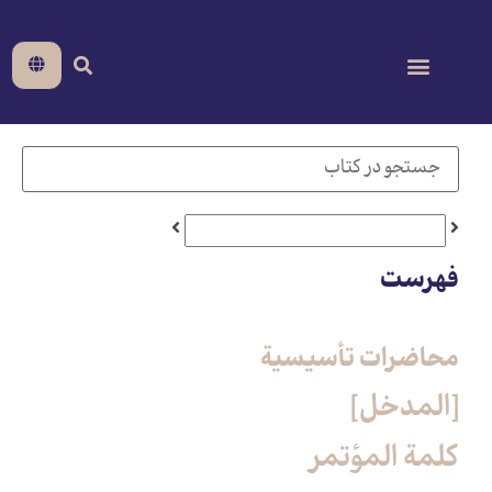
فهرست
محاضرات تأسیسیة
[المدخل‏]
كلمة المؤتمر