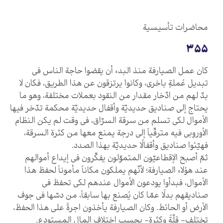
محاضرات تأسيسية
355
كان عمل الصيارفة منذ البدء أن يقضوا حاجة الناس في
تبديل عُملةٍ باخرى، وكانوا يرتزقون عن هذا الطريق، فكان لا
بدّ لهم من ادّخار مقدار من النقود بعملات مختلفة، وهو ما
يحتاج إلى صناديق حديديّة وأقفال حديديّة محكمة تدّخر فيها
الأموال لكي تسلم من سرقة السرّاق، في وقت لم يكن النظام
الأوروبي فيه مترقّياً إلى درجة يمنع معها من كثرة السرقة،
فهيّئوا صناديق وأقفالًا حديديّة بهذا الصدد.
ثمّ أصبح الإقطاعيّون المتموّلون يفكّرون في إيداع أموالهم
عند هؤلاء الصيارفة؛ لأنّهم يملكون مكاناً مأموناً لحفظ هذا
الأموال، فبدأوا يودعون الأموال عندهم لكي تحفظ في
صناديقهم بدلًا عمّا كان يُصنع بها سابقاً، من دسّها في جوف
الأرض أو الحائط. وكان الصيارفة يأخذون اجرةً على هذا الحفظ،
تختلف- قلّةً وكثرة- بحسب اختلاف المال المستودع.