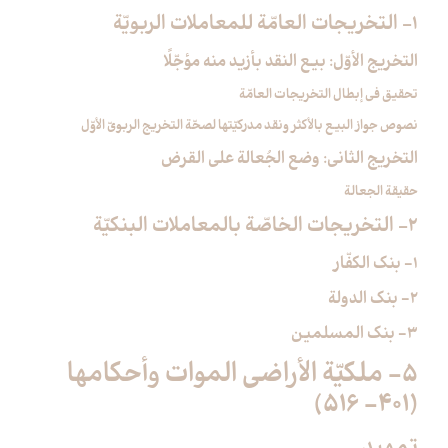
1- التخريجات العامّة للمعاملات الربويّة
التخريج الأوّل: بيع النقد بأزيد منه مؤجّلًا
تحقيق في إبطال التخريجات العامّة
نصوص جواز البيع بالأكثر ونقد مدركيّتها لصحّة التخريج الربويّ الأوّل
التخريج الثاني: وضع الجُعالة على القرض
حقيقة الجعالة
2- التخريجات الخاصّة بالمعاملات البنكيّة
1- بنك الكفّار
2- بنك الدولة
3- بنك المسلمين
5- ملكيّة الأراضي الموات وأحكامها
(401- 516)