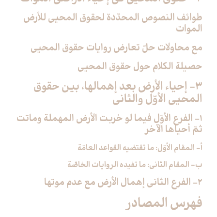
طوائف النصوص المحدّدة لحقوق المحيي للأرض
الموات
مع محاولات حلّ تعارض روايات حقوق المحيي
حصيلة الكلام حول حقوق المحيي
3- إحياء الأرض بعد إهمالها، بين حقوق
المحيي الأوّل والثاني
1- الفرع الأوّل فيما لو خربت الأرض المهملة وماتت
ثمّ أحياها الآخر
أ- المقام الأوّل: ما تقتضيه القواعد العامّة
ب- المقام الثاني: ما تفيده الروايات الخاصّة
2- الفرع الثاني إهمال الأرض مع عدم موتها
فهرس المصادر