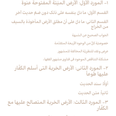
1- المورد الأوّل: الأرض الميْتة المفتوحة عنوةً
القسم الأوّل: ما دلّ بنفسه على ذلك دون ضمّ حديث آخر
القسم الثاني: ما دلّ على أنّ مطلق الأرض المأخوذة بالسيف
من الخراج
الجواب الصحيح عن الشبهة
خصوصيّة كلٍّ من الوجوه الأربعة المتقدّمة
عرض ونقد للنظريّة المخالفة للمشهور
مشكلة التناقض الموجود في فتاوى مشهور الفقهاء
2- المورد الثاني: الأرض الخربة التي أسلم الكفّار
عليها طوعاً
أوّلًا: سند الحديث
ثانياً: متن الحديث
3- المورد الثالث: الأرض الخربة المتصالح عليها مع
الكفّار