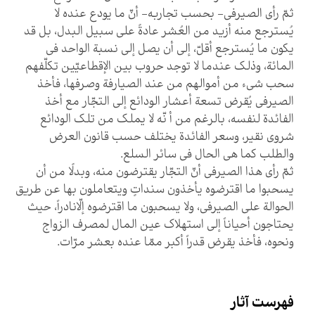
ثمّ رأى الصيرفي- بحسب تجاربه- أنّ ما يودع عنده لا
يُسترجع منه أزيد من العُشر عادةً على سبيل البدل، بل قد
يكون ما يُسترجع أقلّ، إلى أن يصل إلى نسبة الواحد في
المائة، وذلك عندما لا توجد حروب بين الإقطاعيّين تكلّفهم
سحب شي‏ء من أموالهم من عند الصيارفة وصرفها، فأخذ
الصيرفي يُقرض تسعة أعشار الودائع إلى التجّار مع أخذ
الفائدة لنفسه، بالرغم من أ نّه لا يملك من تلك الودائع
شروى نقير، وسعر الفائدة يختلف حسب قانون العرض
والطلب كما هي الحال في سائر السلع.
ثمّ رأى هذا الصيرفي أنّ التجّار يقترضون منه، وبدلًا من أن
يسحبوا ما اقترضوه يأخذون سنداتٍ ويتعاملون بها عن طريق
الحوالة على الصيرفي، ولا يسحبون ما اقترضوه إلّانادراً، حيث
يحتاجون أحياناً إلى استهلاك عين المال لمصرف الزواج
ونحوه، فأخذ يقرض قدراً أكبر ممّا عنده بعشر مرّات.
فهرست آثار