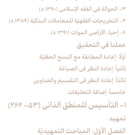
3- الحوالة في الفقه الإسلامي (1390 ه)
4- التخريجات الفقهيّة للمعاملات البنكيّة (1389 ه)
6- إحياء الأراضي الموات (1391 ه)
عملنا في التحقيق
أوّلًا: إعادة المطابقة مع النسخ الخطّيّة
ثانياً: إعادة النظر في الصياغة
ثالثاً: إعادة النظر في التقسيم والعناوين
خامساً: إضافة التعليقات
1- التأسيس للمنطق الذاتي (53- 262)
تمهيد
الفصل الأوّل: المباحث التمهيديّة