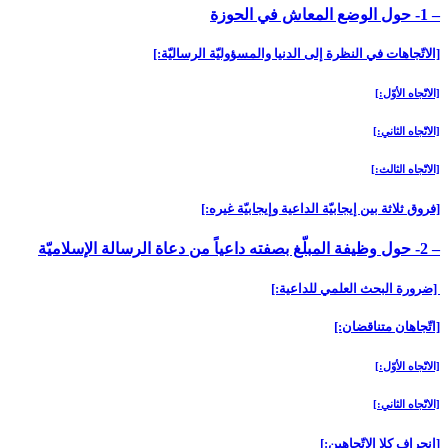
– 1- حول الوضع المعاش في الحوزة
[الاتّجاهات في النظرة إلى الدنيا والمسؤوليّة الرساليّة:]
[الاتّجاه الأوّل:]
[الاتّجاه الثاني:]
[الاتّجاه الثالث:]
[فروق ثلاثة بين إيجابيّة الداعية وإيجابيّة غيره:]
– 2- حول وظيفة المبلّغ بصفته داعياً من دعاة الرسالة الإسلاميّة
[ضرورة البحث العلمي للداعية:]
[اتّجاهان متناقضان:]
[الاتّجاه الأوّل:]
[الاتّجاه الثاني:]
[انحراف كلا الاتّجاهين:]