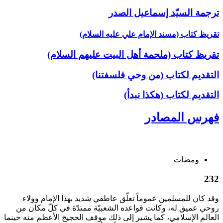
ترجمة السيّد إسماعيل الصدر
تقريظ كتاب (مسند الإمام علي عليه السلام)
تقريظ كتاب (ملحمة أهل البيت عليهم السلام)
التقديم لكتاب (من وحي فلسفتنا)
التقديم لكتاب (هكذا نبدأ)
فهرس المصادر
ومضات
232
وقد كان للمسلمين عموماً تعلّق عاطفي شديد بهذا الإمام وولاء
روحي عميق له، وكانت قواعده الشعبيّة ممتدّة في كلّ مكان من
العالم الإسلامي، كما يشير إلى ذلك موقف الحجيج الأعظم منه حينما