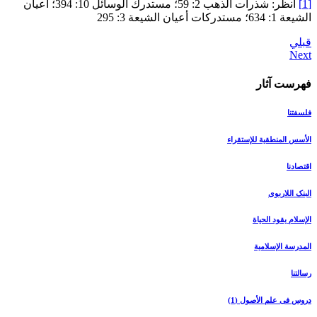
[1]
انظر: شذرات الذهب 2: 59؛ مستدرك الوسائل 10: 394؛ أعيان
الشيعة 1: 634؛ مستدركات أعيان الشيعة 3: 295
قبلي
فهرست آثار
فلسفتنا
الأسس المنطقیة للإستقراء
اقتصادنا
البنک اللاربوی
الإسلام یقود الحیاة
المدرسة الإسلامیة
رسالتنا
دروس فی علم الأصول (1)