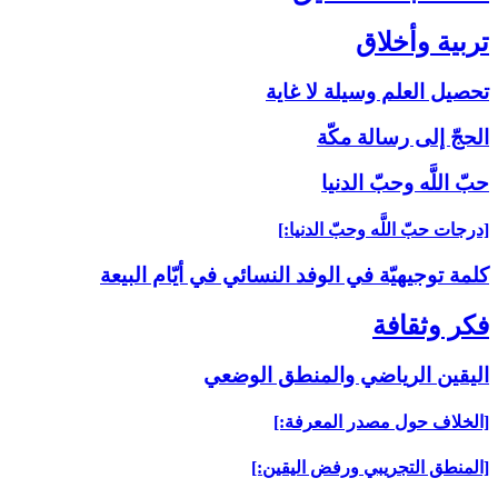
تربية وأخلاق‏
تحصيل العلم وسيلة لا غاية
الحجّ إلى رسالة مكّة
حبّ اللَّه وحبّ الدنيا
[درجات حبّ اللَّه وحبّ الدنيا:]
كلمة توجيهيّة في الوفد النسائي في أيّام البيعة
فكر وثقافة
اليقين الرياضي والمنطق الوضعي‏
[الخلاف حول مصدر المعرفة:]
[المنطق التجريبي ورفض اليقين:]