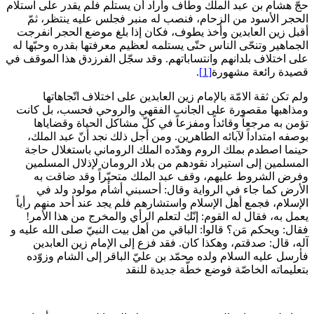
حجّ هشام بن عبد الملك وطاف وأراد أن يستلم فلم يقدر على استلام
الحجر الأسود من الزحام، فنصب له منبر فجلس عليه ينتظر، ثمّ
أقبل زين العابدين وأخذ يطوف، فكان إذا بلغ موضع الحجر انفرجت
الجماهير وتنحّى الناس حتّى يستلمه لعظيم معرفتها بقدره وحبّها له
على اختلاف بلدانهم وانتساباتهم. وقد سجّل الفرزدق هذا الموقف في
قصيدة رائعة مشهورة
[1]
.
ولم تكن ثقة الامّة بالإمام زين العابدين على اختلاف اتّجاهاتها
ومذاهبها مقصورة على الجانب الفقهي والروحي فحسب، بل كانت
تؤمن به مرجعاً وقائداً ومفزعاً في كلّ مشاكل الحياة وقضاياها
بوصفه امتداداً لآبائه الطاهرين. ومن أجل ذلك نجد أنّ عبد الملك،
حينما اصطدم بملك الروم وهدّده الملك الروماني باستغلال حاجة
المسلمين إلى استيراد نقودهم من بلاد الرومان لإذلال المسلمين
وفرض الشروط عليهم، وقف عبد الملك متحيّراً وقد ضاقت به
الأرض كما جاء في الرواية وقال: أحسبني أشأم مولود ولد في
الإسلام، فجمع أهل الإسلام واستشارهم فلم يجد عند أحد منهم رأياً
يعمل به، فقال له القوم: إنّك لتعلم الرأي والمخرج من هذا الأمر!
فقال: ويحكم مَن؟ قالوا: الباقي من أهل بيت النبيّ صلى الله عليه و
آله، قال: صدقتم، وهكذا كان. فقد فزع إلى الإمام زين العابدين
فأرسل عليه السلام ولده محمّد بن عليّ الباقر إلى الشام وزوّده
بتعليماته الخاصّة فوضع خطّة جديدة للنقد