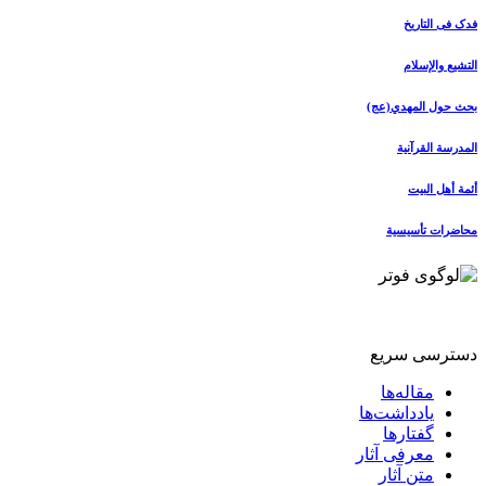
فدک فی التاریخ
التشیع والإسلام
بحث حول المهدي(عج)
المدرسة القرآنیة
أئمة أهل البیت
محاضرات تأسیسیة
دسترسی سریع
مقاله‌ها
یادداشت‌ها
گفتارها
معرفی آثار
متن آثار