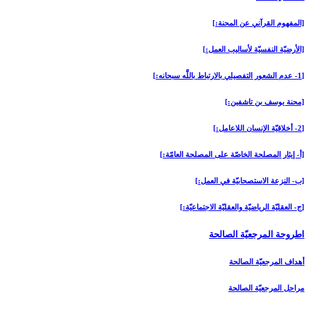
[المفهوم القرآني عن المحنة:]
[الأرضيّة النفسيّة لأساليب العمل:]
[1- عدم الشعور التفصيلي بالارتباط باللَّه سبحانه:]
[محنة يوسف بن تاشفين:]
[2- أخلاقيّة الإنسان اللاعامل:]
[أ- إيثار المصلحة الخاصّة على المصلحة العامّة:]
[ب- النزعة الاستصحابيّة في العمل:]
[ج- العقليّة الرياضيّة والعقليّة الاجتماعيّة:]
اطروحة المرجعيّة الصالحة
أهداف المرجعيّة الصالحة
مراحل المرجعيّة الصالحة