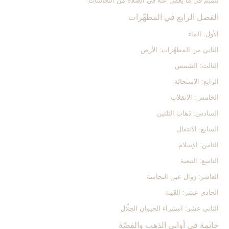
تتميم في ما يعفى‏ عنه في الصلاة من النجاسات
الفصل الرابع في المطهِّرات
الأول: الماء
الثاني من المطهِّرات: الأرض
الثالث: الشمس‏
الرابع: الاستحالة
الخامس: الانقلاب
السادس: ذهاب الثلثين‏
السابع: الانتقال
الثامن: الإسلام
التاسع: التبعية
العاشر: زوال عين النجاسة
الحادي عشر: الغَيبة
الثاني عشر: استبراء الحيوان الجلّال
خاتمة في أواني الذهب والفضّة