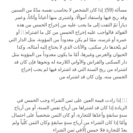
مسألة (59): إذا كان الشخص لا يحاسب نفسه مدّةً من السنين
وقد ربح فيها واستفاد أموالًا، واشترى منها أعياناً وأثاثاً، وعمر
دياراً ثمّ التفت إلى ما يجب عليه من إخراج الخمس من هذه
الفوائد فالواجب عليه إخراج الخمس من كل ما اشتراه‏
[1]
أو
عمره أو غرسه، ممّا لم يكن معدوداً من المؤونة، مثل الدار التي
لم يتّخذها دار سكنى، والأثاث الذي لا يحتاج إليه أمثاله، وكذا
الحيوان والغرس وغيرها، أمّا ما يكون معدوداً من المؤونة مثل
دار السكنى والفراش والأواني اللازمة له ونحوها فإن كان قد
اشتراه من ربح السنة التي قد اشتراه فيها لم يجب إخراج
الخمس منه، وإن كان قد اشتراه من‏
[1]
إذا زادت قيمة العين على ثمن الشراء وجب الخمس في
الزيادة إذا كان قد اشتراها من أرباح نفس السنة، أو من أرباح
سنةٍ سابقةٍ وأعدّها للتجارة، أو كان الثمن شخصياً على احتمال.
وأمّا إذا كان الشراء من أرباح سنةٍ سابقةٍ وكان الثمن كلّياً ولم
يعدّ للتجارة فلا خمس إلّافي ثمن الشراء