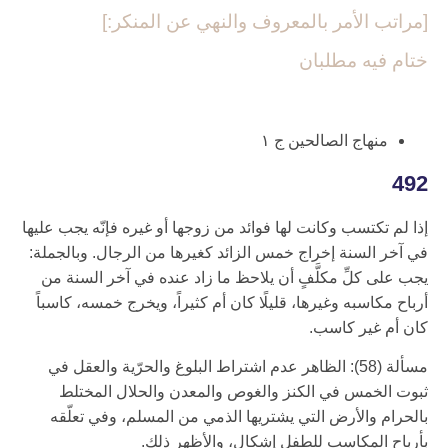
[مراتب الأمر بالمعروف والنهي عن المنكر:]
ختام فيه مطلبان
منهاج الصالحين‏ ج ۱
492
إذا لم تكتسب وكانت لها فوائد من زوجها أو غيره فإنّه يجب عليها
في آخر السنة إخراج خمس الزائد كغيرها من الرجال. وبالجملة:
يجب على كلِّ مكلَّفٍ أن يلاحظ ما زاد عنده في آخر السنة من
أرباح مكاسبه وغيرها، قليلًا كان أم كثيراً، ويخرج خمسه، كاسباً
كان أم غير كاسب.
مسألة (58): الظاهر عدم اشتراط البلوغ والحرّية والعقل في
ثبوت الخمس في الكنز والغوص والمعدن والحلال المختلط
بالحرام والأرض التي يشتريها الذمي من المسلم، وفي تعلّقه
بأرباح المكاسب للطفل إشكال، والأظهر ذلك.