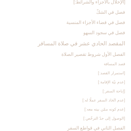
[الإخلال بالأجزاء والشرائط:]
فصل في الشكّ
فصل في قضاء الأجزاء المنسية
فصل في سجود السهو
المقصد الحادي عشر في صلاة المسافر
الفصل الأول شروط تقصير الصلاة
قصد المسافة
[استمرار القصد:]
[عدم نيّة الإقامة:]
[إباحة السفر:]
[عدم اتّخاذ السفر عملًا له:]
[عدم كونه ممّن بيته معه:]
[الوصول إلى حدّ الترخّص:]
الفصل الثاني في قواطع السفر