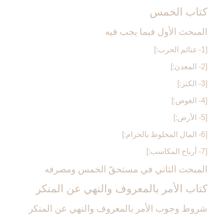
كتاب الخمس‏
المبحث الأول فيما يجب فيه‏
[1- غنائم الحرب:]
[2- المعدن:]
[3- الكنز:]
[4- الغوص:]
[5- الأرض:]
[6- المال المخلوط بالحرام:]
[7- أرباح المكاسب:]
المبحث الثاني في مستحقّ الخمس ومصرفه‏
كتاب الأمر بالمعروف والنهي عن المنكر
شروط وجوب الأمر بالمعروف والنهي عن المنكر