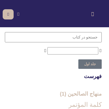
جلد اول
فهرست
منهاج الصالحین (1)
كلمة المؤتمر