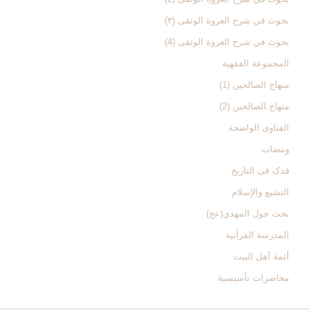
بحوث في شرح العروة الوثقی (۳)
بحوث في شرح العروة الوثقی (4)
المجموعة الفقهیة
منهاج الصالحین (1)
منهاج الصالحین (2)
الفتاوی الواضحة
ومضات
فدک فی التاریخ
التشیع والإسلام
بحث حول المهدي(عج)
المدرسة القرآنیة
أئمة أهل البیت
محاضرات تأسیسیة