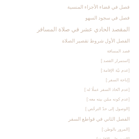
فصل في قضاء الأجزاء المنسية
فصل في سجود السهو
المقصد الحادي عشر في صلاة المسافر
الفصل الأول شروط تقصير الصلاة
قصد المسافة
[استمرار القصد:]
[عدم نيّة الإقامة:]
[إباحة السفر:]
[عدم اتّخاذ السفر عملًا له:]
[عدم كونه ممّن بيته معه:]
[الوصول إلى حدّ الترخّص:]
الفصل الثاني في قواطع السفر
[المرور بالوطن:]
[العزم على الإقامة:]