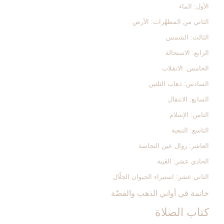
الأول: الماء
الثاني من المطهِّرات: الأرض
الثالث: الشمس‏
الرابع: الاستحالة
الخامس: الانقلاب
السادس: ذهاب الثلثين‏
السابع: الانتقال
الثامن: الإسلام
التاسع: التبعية
العاشر: زوال عين النجاسة
الحادي عشر: الغَيبة
الثاني عشر: استبراء الحيوان الجلّال
خاتمة في أواني الذهب والفضّة
كتاب الصلاة