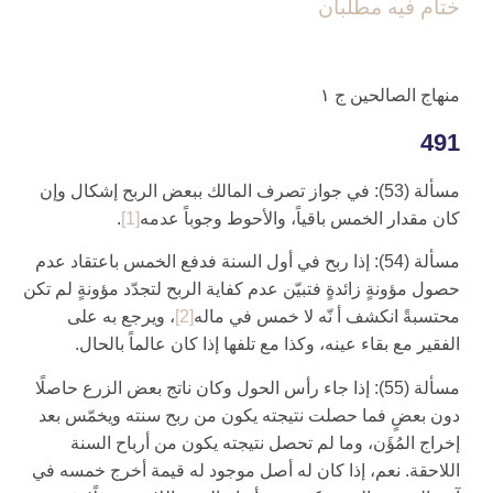
ختام فيه مطلبان
منهاج الصالحين‏ ج ۱
491
مسألة (53): في جواز تصرف المالك ببعض الربح إشكال وإن
كان مقدار الخمس باقياً، والأحوط وجوباً عدمه‏
[1]
.
مسألة (54): إذا ربح في أول السنة فدفع الخمس باعتقاد عدم
حصول مؤونةٍ زائدةٍ فتبيّن عدم كفاية الربح لتجدّد مؤونةٍ لم تكن
محتسبةً انكشف أ نّه لا خمس في ماله‏
[2]
، ويرجع به على
الفقير مع بقاء عينه، وكذا مع تلفها إذا كان عالماً بالحال.
مسألة (55): إذا جاء رأس الحول وكان ناتج بعض الزرع حاصلًا
دون بعضٍ فما حصلت نتيجته يكون من ربح سنته ويخمّس بعد
إخراج المُؤَن، وما لم تحصل نتيجته يكون من أرباح السنة
اللاحقة. نعم، إذا كان له أصل موجود له قيمة أخرج خمسه في