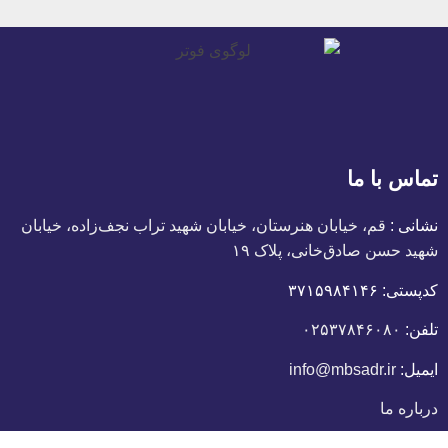
تماس با ما
نشانی :
قم، خیابان هنرستان، خیابان شهید تراب نجف‌زاده، خیابان
شهید حسن صادق‌خانی، پلاک ١٩
کدپستی:
٣٧١۵٩٨۴١۴۶
تلفن:
۰۲۵۳۷۸۴۶۰۸۰
ایمیل:
info@mbsadr.ir
درباره ما