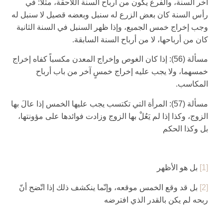
آخر السنة، والفرع يكون من أرباح السنة اللاحقة، مثلًا: في
رأس السنة كان بعض الزرع له سنبل وبعضه قصيل لا سنبل له
وجب إخراج خمس الجميع، وإذا ظهر السنبل في السنة الثانية
كان من أرباحها، لا من أرباح السنة السابقة.
مسألة (56): إذا كان الغوص وإخراج المعدن مكسباً كفاه إخراج
خمسهما، ولا يجب عليه إخراج خمسٍ آخر من باب أرباح
المكاسب.
مسألة (57): المرأة التي تكتسب يجب عليها الخمس إذا عالَ بها
الزوج، وكذا إذا لم يَعُلْ بها الزوج وزادت فوائدها على مؤونتها،
بل وكذا الحكم‏
[1]
بل هو الأظهر
[2]
بل قد وقع الخمس موقعه، وإنّما ينكشف ذلك إذا اتّضح أنّ
ربحه لم يكن بالقدر الذي افترضه