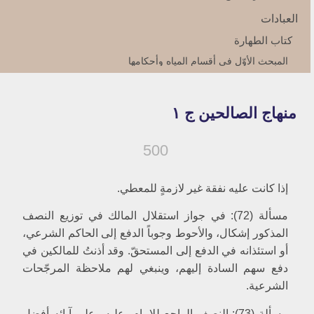
العبادات‏
كتاب الطهارة
المبحث الأوّل فى أقسام المياه وأحكامها
الفصل الأول الماء المطلق والمضاف‏
الفصل الثاني أقسام الماء المطلق وأحكامها
منهاج الصالحين‏ ج ۱
الفصل الثالث الماء القليل المستعمل‏
الفصل الرابع بعض فروع العلم الإجمالي‏
الفصل الخامس حكم الماء المضاف والأسآر
500
المبحث الثاني في أحكام الخلوة
الفصل الأول واجبات التخلّي ومحرّماته‏
إذا كانت عليه نفقة غير لازمةٍ للمعطي.
الفصل الثاني التطهير من البول أو الغائط
مسألة (72): في جواز استقلال المالك في توزيع النصف
الفصل الثالث آداب التخلّي وحكم ماء الاستنجاء
المذكور إشكال، والأحوط وجوباً الدفع إلى الحاكم الشرعي،
الفصل الرابع الاستبراء
أو استئذانه في الدفع إلى المستحقّ. وقد أذنتُ للمالكين في
المبحث الثالث في الوضوء
دفع سهم السادة إليهم، وينبغي لهم ملاحظة المرجّحات
الفصل الأول في أجزائه‏
الشرعية.
الفصل الثاني وضوء الجبيرة
الفصل الثالث في شرائط الوضوء
مسألة (73): النصف الراجع للإمام- عليه وعلى آبائه أفضل