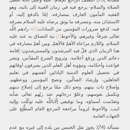
الفصل الرابع في أحكام الخلل
الصلاة والسلام- يرجع فيه في زمان الغيبة إلى نائبه، وهو
الفصل الخامس في نواقض الوضوء
الفقيه المأمون العارف بمصارفه، إمّا بالدفع إليه، أو
الفصل السادس حكم المبطون والمسلوس‏
الاستئذان منه، ومصرفه ما يوثق برضاه عليه السلام بصرفه
الفصل السابع غايات الوضوء وسننه‏
فيه، كدفع ضرورات المؤمنين من السادات‏
[1]
– زادهم اللَّه
المبحث الرابع في الغسل‏
تعالى شرفاً- وغيرهم، والأحوط
[2]
نية التصدّق به عنه عليه
المقصد الأوّل في غسل الجنابة
السلام، واللازم مراعاة الأهمّ فالأهمّ، ومِن أهمّ مصارفه في
الفصل الأول في سبب الجنابة وبعض أحكامها
هذا الزمان الذي قلّ فيه المرشدون والمسترشدون: إقامة
الفصل الثاني في ما يتوقّف صحّته أو جوازه على غسل الجنابة
الفصل الثالث في مكروهات الجنب‏
دعائم الدين ورفع أعلامه، وترويج الشرع المقدَّس، ونشر
الفصل الرابع في واجباته
قواعده وأحكامه، ومؤونة أهل العلم الذين يصرفون أوقاتهم
الفصل الخامس في جملة من آدابه وأحكامه‏
في تحصيل العلوم الدينية الباذلين أنفسهم في تعليم
المقصد الثاني في غسل الحيض‏
الجاهلين، وإرشاد الضالّين، ونصح المؤمنين ووعظهم،
الفصل الأول في سببه
وإصلاح ذات بينهم، ونحو ذلك ممّا يرجع إلى إصلاح دينهم
الفصل الثاني حكم الدم قبل البلوغ وبعد اليأس وعند الحمل‏
الفصل الثالث أقلّ الحيض وأكثره‏
وتكميل نفوسهم، وعلوّ درجاتهم عند ربّهم تعالى شأنه
الفصل الرابع في أنواع العادة وأحكامها
وتقدّست أسماؤه، وما توفيقي إلّاباللَّه عليه توكّلت وإليه
الفصل الخامس النقاء المتخلّل‏
انيب. والأحوط لزوماً مراجعة المرجع العام المطَّلِع على
الفصل السادس في جملة من حالات الشكّ‏
الجهات العامة.
الفصل السابع في أحكام الحيض
المقصد الثالث في الاستحاضة
مسألة (74): يجوز نقل الخمس من بلده إلى غيره مع عدم
المقصد الرابع في النفاس‏