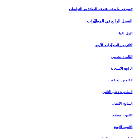
تتميم في ما يعفى‏ عنه في الصلاة من النجاسات
الفصل الرابع في المطهِّرات
الأول: الماء
الثاني من المطهِّرات: الأرض
الثالث: الشمس‏
الرابع: الاستحالة
الخامس: الانقلاب
السادس: ذهاب الثلثين‏
السابع: الانتقال
الثامن: الإسلام
التاسع: التبعية