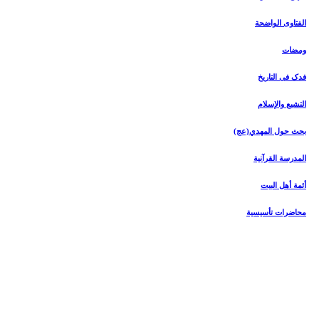
الفتاوی الواضحة
ومضات
فدک فی التاریخ
التشیع والإسلام
بحث حول المهدي(عج)
المدرسة القرآنیة
أئمة أهل البیت
محاضرات تأسیسیة