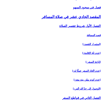
فصل في سجود السهو
المقصد الحادي عشر في صلاة المسافر
الفصل الأول شروط تقصير الصلاة
قصد المسافة
[استمرار القصد:]
[عدم نيّة الإقامة:]
[إباحة السفر:]
[عدم اتّخاذ السفر عملًا له:]
[عدم كونه ممّن بيته معه:]
[الوصول إلى حدّ الترخّص:]
الفصل الثاني في قواطع السفر