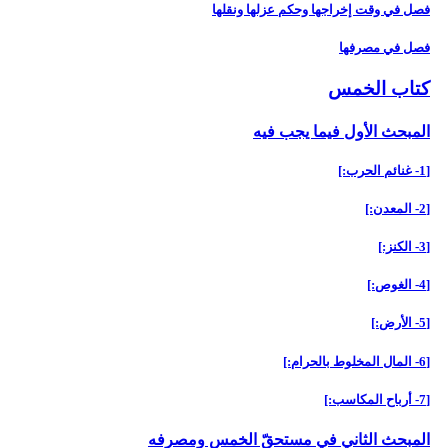
فصل في وقت إخراجها وحكم عزلها ونقلها
فصل في مصرفها
كتاب الخمس‏
المبحث الأول فيما يجب فيه‏
[1- غنائم الحرب:]
[2- المعدن:]
[3- الكنز:]
[4- الغوص:]
[5- الأرض:]
[6- المال المخلوط بالحرام:]
[7- أرباح المكاسب:]
المبحث الثاني في مستحقّ الخمس ومصرفه‏