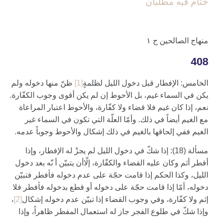
ختام فيه مطلبان
منهاج الصالحين‏ ج ۱
408
الخامس: الإفطار قبل دخول الليل لظلمةٍ
[1]
ظنّ منها دخوله ولم
يكن في السماء غيم، بل الأحوط إن لم يكن أقوى وجوب الكفّارة.
نعم، إذا كان غيم فلا قضاء ولا كفّارة، والأحوط اعتبار المراعاة
مع الغيم أيضاً في ذلك. وأمّا العلّة التي تكون في السماء غير
الغيم ففي إلحاقها بالغيم في ذلك إشكال والأحوط وجوباً عدمه.
مسألة (18): إذا شكّ في دخول الليل لم يجزْ له الإفطار، وإذا
أفطر أثم وكان عليه القضاء والكفّارة، إلّاأن يتبيّن أ نّه بعد دخول
الليل، وكذا الحكم إذا قامت حجّة على عدم دخوله فأفطر فتبيّن
دخوله، أمّا إذا قامت حجّة على دخوله أو قطع بدخوله فأفطر فلا
إثم ولا كفّارة، وفي وجوب القضاء إذا تبيّن عدم دخوله إشكال‏
[2]
،
وإذا شكّ في طلوع الفجر جاز له استعمال المفطر ظاهراً، وإذا