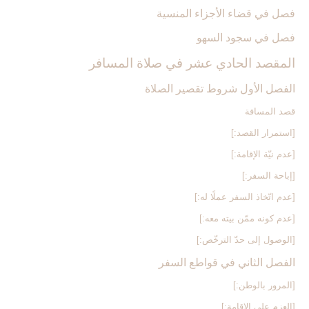
فصل في قضاء الأجزاء المنسية
فصل في سجود السهو
المقصد الحادي عشر في صلاة المسافر
الفصل الأول شروط تقصير الصلاة
قصد المسافة
[استمرار القصد:]
[عدم نيّة الإقامة:]
[إباحة السفر:]
[عدم اتّخاذ السفر عملًا له:]
[عدم كونه ممّن بيته معه:]
[الوصول إلى حدّ الترخّص:]
الفصل الثاني في قواطع السفر
[المرور بالوطن:]
[العزم على الإقامة:]