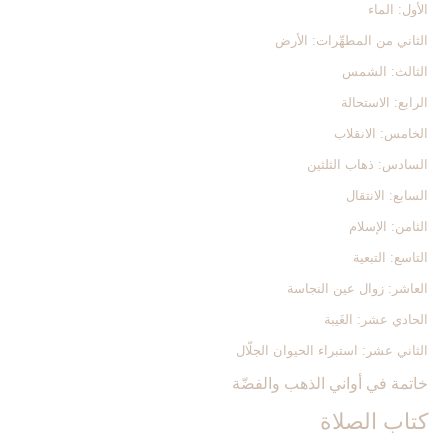
الأول: الماء
الثاني من المطهِّرات: الأرض
الثالث: الشمس‏
الرابع: الاستحالة
الخامس: الانقلاب
السادس: ذهاب الثلثين‏
السابع: الانتقال
الثامن: الإسلام
التاسع: التبعية
العاشر: زوال عين النجاسة
الحادي عشر: الغَيبة
الثاني عشر: استبراء الحيوان الجلّال
خاتمة في أواني الذهب والفضّة
كتاب الصلاة