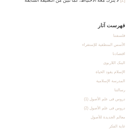
[2]
لا يترك معه الاحتياط، كما تبيّن من التعليقة السابقة
فهرست آثار
فلسفتنا
الأسس المنطقیة للإستقراء
اقتصادنا
البنک اللاربوی
الإسلام یقود الحیاة
المدرسة الإسلامیة
رسالتنا
دروس فی علم الأصول (1)
دروس فی علم الأصول (2)
معالم الجدیدة للأصول
غایة الفکر