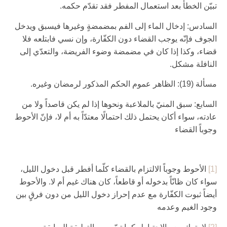
تبيّن الخطأ بعد استعمال المفطر فقد تقدّم حكمه.
السادس: إدخال الماء إلى الفم بمضمضةٍ وغيرها فيسبق ويدخل
الجوف فإنّه يوجب القضاء دون الكفّارة، وإن نسي فابتلعه فلا
قضاء، وكذا إذا كان في مضمضة وضوء الفريضة، والتعدّي إلى
النافلة مشكل.
مسألة (19): الظاهر عموم الحكم المذكور لرمضان وغيره.
السابع: سبق المنيّ بالملاعبة ونحوها إذا لم يكن قاصداً ولا من
عادته، سواء أكان يحتمل ذلك احتمالًا معتدّاً به أم لا، فإنّ الأحوط
وجوباً القضاء
[1]
الأحوط وجوباً الالتزام بالقضاء كلّما أفطر قبل دخول الليل،
سواء كان ظانّاً بدخوله أو قاطعاً، كان هناك غيم أم لا. والأحوط
أيضاً ثبوت الكفّارة مع عدم إحراز دخول الليل من دون فرقٍ بين
وجود الغيم وعدمه