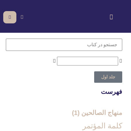
جلد اول
فهرست
منهاج الصالحین (1)
كلمة المؤتمر