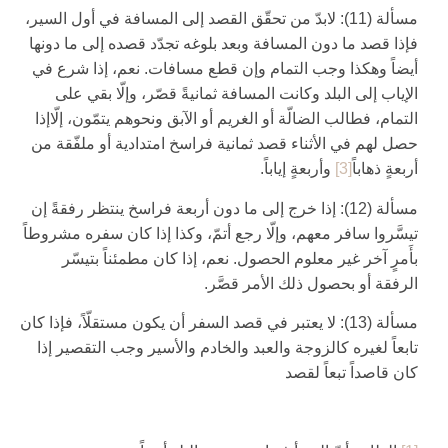
مسألة (11): لابدّ من تحقّق القصد إلى المسافة في أول السير،
فإذا قصد ما دون المسافة وبعد بلوغه تجدّد قصده إلى ما دونها
أيضاً وهكذا وجب التمام وإن قطع مسافات. نعم، إذا شرع في
الإياب إلى البلد وكانت المسافة ثمانيةً قصّر، وإلّا بقي على
التمام، فطالب الضالّة أو الغريم أو الآبق ونحوهم يتمّون، إلّاإذا
حصل لهم في الأثناء قصد ثمانية فراسخ امتدادية أو ملفّقة من
أربعةٍ ذهاباً
[3]
وأربعةٍ إياباً.
مسألة (12): إذا خرج إلى ما دون أربعة فراسخ ينتظر رفقةً إن
تيسَّروا سافر معهم، وإلّا رجع أتمّ، وكذا إذا كان سفره مشروطاً
بأَمرٍ آخر غير معلوم الحصول. نعم، إذا كان مطمئناً بتيسّر
الرفقة أو بحصول ذلك الأمر قصَّر.
مسألة (13): لا يعتبر في قصد السفر أن يكون مستقلّاً، فإذا كان
تابعاً لغيره كالزوجة والعبد والخادم والأسير وجب التقصير إذا
كان قاصداً تبعاً لقصد