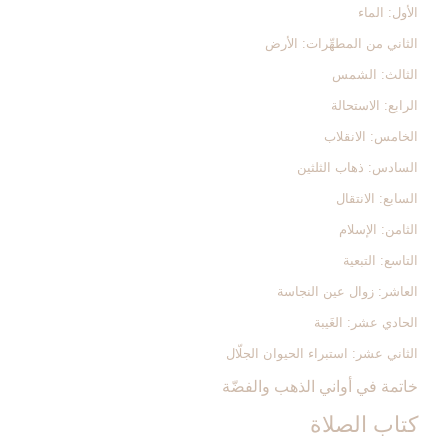
الأول: الماء
الثاني من المطهِّرات: الأرض
الثالث: الشمس‏
الرابع: الاستحالة
الخامس: الانقلاب
السادس: ذهاب الثلثين‏
السابع: الانتقال
الثامن: الإسلام
التاسع: التبعية
العاشر: زوال عين النجاسة
الحادي عشر: الغَيبة
الثاني عشر: استبراء الحيوان الجلّال
خاتمة في أواني الذهب والفضّة
كتاب الصلاة