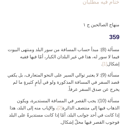
ختام فيه مطلبان
منهاج الصالحين‏ ج ۱
359
مسألة (8): مبدأ حساب المسافة من سور البلد ومنتهى البيوت
فيما لا سور له، هذا في غير البلدان الكبار، أمّا فيها ففيه
إشكال‏
[1]
.
مسألة (9): لا يعتبر توالي السير على النحو المتعارف، بل يكفي
قصد السفر في المسافة المذكورة ولو في أيامٍ كثيرةٍ ما لم
يخرج عن صدق السفر عرفاً.
مسألة (10): يجب القصر في المسافة المستديرة، ويكون
الذهاب فيها إلى منتصف الدائرة
[2]
، والإياب منه إلى البلد، هذا
إذا كانت في أحد جوانب البلد، أمّا إذا كانت مستديرةً على البلد
فوجوب القصر فيها محلّ إشكال.