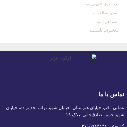
بحث حول المهدي(عج)
المدرسة القرآنیة
أئمة أهل البیت
محاضرات تأسیسیة
تماس با ما
نشانی :
قم، خیابان هنرستان، خیابان شهید تراب نجف‌زاده، خیابان
شهید حسن صادق‌خانی، پلاک ١٩
کدپستی:
٣٧١۵٩٨۴١۴۶