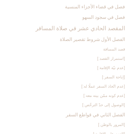
فصل في قضاء الأجزاء المنسية
فصل في سجود السهو
المقصد الحادي عشر في صلاة المسافر
الفصل الأول شروط تقصير الصلاة
قصد المسافة
[استمرار القصد:]
[عدم نيّة الإقامة:]
[إباحة السفر:]
[عدم اتّخاذ السفر عملًا له:]
[عدم كونه ممّن بيته معه:]
[الوصول إلى حدّ الترخّص:]
الفصل الثاني في قواطع السفر
[المرور بالوطن:]
[العزم على الإقامة:]