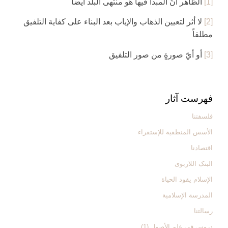
[1]
الظاهر أنّ المبدأ فيها هو منتهى البلد أيضاً
[2]
لا أثر لتعيين الذهاب والإياب بعد البناء على كفاية التلفيق
مطلقاً
[3]
أو أيّ صورةٍ من صور التلفيق
فهرست آثار
فلسفتنا
الأسس المنطقیة للإستقراء
اقتصادنا
البنک اللاربوی
الإسلام یقود الحیاة
المدرسة الإسلامیة
رسالتنا
دروس فی علم الأصول (1)