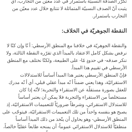
تكرّر الصدفة النسبيّة باستمرار في عدد معيّن من التجارب، أي
يثبت أنّ الصدف النسبيّة المتماثلة لا تتتابع خلال عدد معيّن من
التجارب باستمرار.
النقطة الجوهريّة في الخلاف:
والنقطة الجوهريّة في خلافنا مع المنطق الأرسطي: أ نّا وإن كنّا لا
نرفض بشكل كامل الاعتقاد بالمبدأ الذي تقرّره النقطة الثالثة، ولا
ننكر صدقه- في حدودٍ مّا- على الطبيعة، ولكنّا نختلف مع المنطق
الأرسطي في تقييم هذا المبدأ.
فإنّ المنطق الأرسطي يعتبر هذا المبدأ أساساً للاستدلالات
الاستقرائيّة، وهذا يعني ضمناً أ نّه مبدأ عقلي قبلي، أي أ نّه مدرك
للعقل بصورة مستقلّة عن الاستقراء والتجربة؛ لأنّه إذا كان
مستخلصاً من الاستقراء والتجربة فلا يمكن أن يعتبر أساساً
للاستدلال الاستقرائي، وشرطاً ضروريّاً للتعميمات الاستقرائيّة، إذ
يصبح هو بنفسه واحداً من تلك التعميمات الاستقرائيّة، فيتوجّب على
المنطق الأرسطي- وهو يحاول أن يتّخذ من ذلك المبدأ أساساً
منطقيّاً للاستدلال الاستقرائي عموماً- أن يمنحه طابعاً عقليّاً خالصاً،