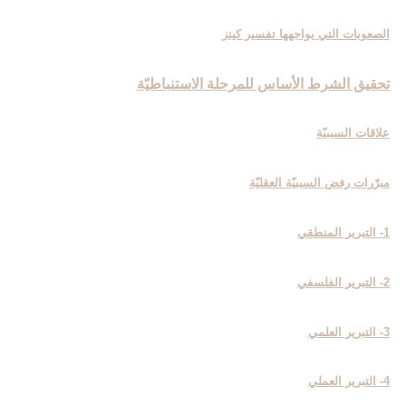
الصعوبات التي يواجهها تفسير كينز
تحقيق الشرط الأساس للمرحلة الاستنباطيّة
علاقات السببيّة
مبرّرات رفض السببيّة العقليّة
1- التبرير المنطقي
2- التبرير الفلسفي
3- التبرير العلمي
4- التبرير العملي