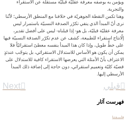
ويؤمن به بوصفه معرفة عقليّة قبليّة مستقلّة عن الاستقراء
والتجربة.
وهنا تكمن النقطة الجوهريّة في خلافنا مع المنطق الأرسطي؛ لأنّنا
نرى أنّ المبدأ الذي ينفي تكرّر الصدفة النسبيّة باستمرار ليس
معرفة عقليّة قبليّة، بل هو- إذا قبلناه- ليس على أفضل تقدير،
إلّانتاج استقراء للطبيعة، كشف عن عدم تكرّر الصدفة النسبيّة فيها
على خطٍّ طويل، وإذا كان هذا المبدأ بنفسه معطىً استقرائيّاً فلا
يمكن أن يكون هو الأساس للاستدلال الاستقرائي، بل يتوجّب عندئذٍ
الاعتراف بأنّ الأمثلة التي يعرضها الاستقراء كافية للاستدلال على
قضيّة كليّة وتعميم استقرائي، دون حاجة إلى إضافة ذلك المبدأ
الأرسطي إليها.
قبلي
فهرست آثار
فلسفتنا