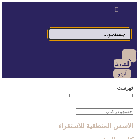
پرش
به
محتوا
العربية
اُردو
فهرست
الاسس المنطقية للاستقراء