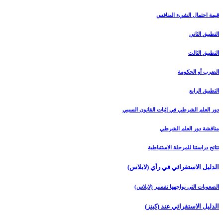
قيمة احتمال الشي‏ء المنافس
التطبيق الثاني
التطبيق الثالث‏
الضرب أو الحكومة
التطبيق الرابع‏
دور العلم الشرطي في إثبات القانون السببي
مناقشة دور العلم الشرطي
نتائج دراستنا للمرحلة الاستنباطية
الدليل الاستقرائي في رأي (لابلاس‏)
الصعوبات التي يواجهها تفسير (لابلاس)
الدليل الاستقرائي عند (كينز)