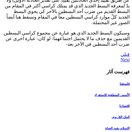
عن طريق تقييد إحدى الحادثتين بقيدِ( على تقدير الحادثة الاولى) ولا
بدّ لمعرفة البسط الجديد الذي قد يمتلك كراسي أكثر في المقام من
البسط القديم من ضرب أحد البسطين بالآخر كي يحوي البسط
الجديد كلّ موارد كراسي البسطين معاً في المقام ونسقط هنا أيضاً
الصور غير المحتملة.
وسيكون البسط الجديد الذي هو عبارة عن مجموع كراسي البسطين
القديمين مع حذف ما لا يحتمل اجتماعهما- لو كان- عبارة اخرى عن
ضرب أحد البسطين في الآخر بعد-
قبلي
فهرست آثار
فلسفتنا
الأسس المنطقیة للإستقراء
اقتصادنا
البنک اللاربوی
الإسلام یقود الحیاة