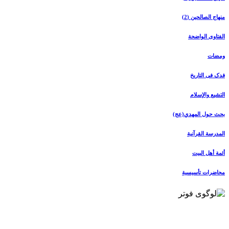
منهاج الصالحین (2)
الفتاوی الواضحة
ومضات
فدک فی التاریخ
التشیع والإسلام
بحث حول المهدي(عج)
المدرسة القرآنیة
أئمة أهل البیت
محاضرات تأسیسیة