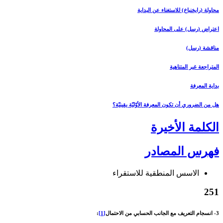
محاولة (رايخنباخ‏) للاستغناء عن البداية
اعتراض (رسل) على المحاولة
مناقشة (رسل)
المتراجعة غير المتناهية
بداية المعرفة
هل من الضروري أن تكون المعرفة الأوّليّة يقينيّة؟
الكلمة الأخيرة
فهرس المصادر
الاسس المنطقية للاستقراء
251
3- انسجام التعريف مع الجانب الحسابي من الاحتمال‏
[1]
: