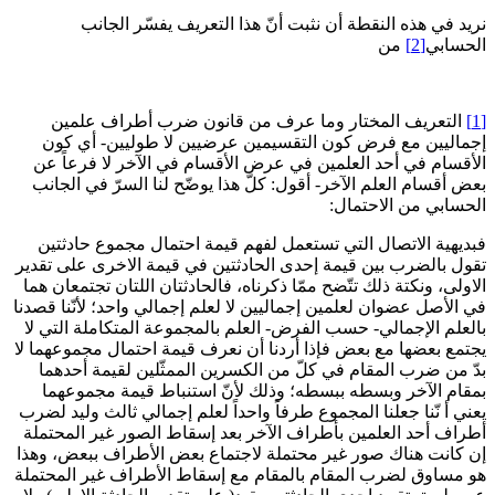
نريد في هذه النقطة أن نثبت أنّ هذا التعريف يفسّر الجانب
الحسابي‏
[2]
من‏
[1]
التعريف المختار وما عرف من قانون ضرب أطراف علمين
إجماليين مع فرض كون التقسيمين عرضيين لا طوليين- أي كون
الأقسام في أحد العلمين في عرض الأقسام في الآخر لا فرعاً عن
بعض أقسام العلم الآخر- أقول: كلّ هذا يوضّح لنا السرّ في الجانب
الحسابي من الاحتمال:
فبديهية الاتصال التي تستعمل لفهم قيمة احتمال مجموع حادثتين
تقول بالضرب بين قيمة إحدى الحادثتين في قيمة الاخرى على تقدير
الاولى، ونكتة ذلك تتّضح ممّا ذكرناه، فالحادثتان اللتان تجتمعان هما
في الأصل عضوان لعلمين إجماليين لا لعلم إجمالي واحد؛ لأنّنا قصدنا
بالعلم الإجمالي- حسب الفرض- العلم بالمجموعة المتكاملة التي لا
يجتمع بعضها مع بعض فإذا أردنا أن نعرف قيمة احتمال مجموعهما لا
بدّ من ضرب المقام في كلّ من الكسرين الممثّلين لقيمة أحدهما
بمقام الآخر وبسطه ببسطه؛ وذلك لأنّ استنباط قيمة مجموعهما
يعني أ نّنا جعلنا المجموع طرفاً واحداً لعلم إجمالي ثالث وليد لضرب
أطراف أحد العلمين بأطراف الآخر بعد إسقاط الصور غير المحتملة
إن كانت هناك صور غير محتملة لاجتماع بعض الأطراف ببعض، وهذا
هو مساوق لضرب المقام بالمقام مع إسقاط الأطراف غير المحتملة