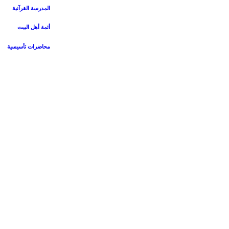
المدرسة القرآنیة
أئمة أهل البیت
محاضرات تأسیسیة