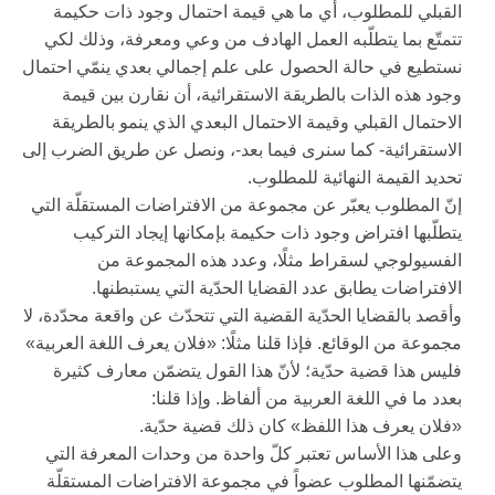
القبلي للمطلوب، أي ما هي قيمة احتمال وجود ذات حكيمة
تتمتّع بما يتطلّبه العمل الهادف من وعي ومعرفة، وذلك لكي
نستطيع في حالة الحصول على علم إجمالي بعدي ينمّي احتمال
وجود هذه الذات بالطريقة الاستقرائية، أن نقارن بين قيمة
الاحتمال القبلي وقيمة الاحتمال البعدي الذي ينمو بالطريقة
الاستقرائية- كما سنرى فيما بعد-، ونصل عن طريق الضرب إلى
تحديد القيمة النهائية للمطلوب.
إنّ المطلوب يعبّر عن مجموعة من الافتراضات المستقلّة التي
يتطلّبها افتراض وجود ذات حكيمة بإمكانها إيجاد التركيب
الفسيولوجي لسقراط مثلًا، وعدد هذه المجموعة من
الافتراضات يطابق عدد القضايا الحدّية التي يستبطنها.
وأقصد بالقضايا الحدّية القضية التي تتحدّث عن واقعة محدّدة، لا
مجموعة من الوقائع. فإذا قلنا مثلًا: «فلان يعرف اللغة العربية»
فليس هذا قضية حدّية؛ لأنّ هذا القول يتضمّن معارف كثيرة
بعدد ما في اللغة العربية من ألفاظ. وإذا قلنا:
«فلان يعرف هذا اللفظ» كان ذلك قضية حدّية.
وعلى هذا الأساس تعتبر كلّ واحدة من وحدات المعرفة التي
يتضمّنها المطلوب عضواً في مجموعة الافتراضات المستقلّة