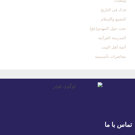
ومضات
فدک فی التاریخ
التشیع والإسلام
بحث حول المهدي(عج)
المدرسة القرآنیة
أئمة أهل البیت
محاضرات تأسیسیة
تماس با ما