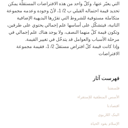
التي يعبّر عنها، وكلّ واحد من هذه الافتراضات المستقلّة يمكن
تحديد قيمة احتماله القبلي ب 2/ 1، لأنّ وجوده وعدمه مجموعة
متكاملة مستوفية للشروط التي تقرّرها البديهية الإضافية
الثانية، فيتشكّل على أساسها علم إجمالي يحتوي على طرفين،
وتكون قيمة كلّ منهما النصف، ولا يوجد هناك علم إجمالي في
مرحلة الأسباب والعوامل قد يتدخّل في تغيير القيمة.
وإذا كانت قيمة كلّ افتراض مستقلّ 2/ 1، فقيمة مجموعة
الافتراضات‏
فهرست آثار
فلسفتنا
الأسس المنطقیة للإستقراء
اقتصادنا
البنک اللاربوی
الإسلام یقود الحیاة