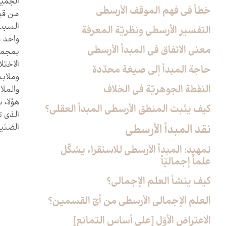
الجميع
خطأ في فهم الموقف الأرسطي
من قيم
السبب 
التفسير الأرسطي ونظريّة المعرفة
واحد 
معنى الاتفاق في المبدأ الأرسطي
بمجمو
الاختل
حاجة المبدأ إلى صيغة محدّدة
وملاب
النقطة الجوهريّة في الخلاف
والملا
هؤلاء 
كيف يثبت المنطق الأرسطي المبدأ العقلي؟
الذي ت
الضئيل
نقد المبدأ الأرسطي‏
تمهيد: المبدأ الأرسطي للاستقراء يشكّل
علماً إجماليّاً
كيف ينشأ العلم الإجمالي؟
العلم الإجمالي الأرسطي من أيّ القسمين؟
الاعتراض الأوّل [على أساس التمانع‏]