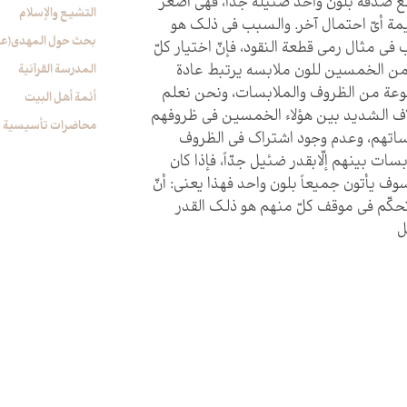
 صدفة بلون واحد ضئيلة جدّاً، فهي أصغر
التشیع والإسلام
ة أيّ احتمال آخر. والسبب في ذلك هو
بحث حول المهدي(عج
في مثال رمي قطعة النقود، فإنّ اختيار كلّ
من الخمسين للون ملابسه يرتبط عادة
المدرسة القرآنیة
عة من الظروف والملابسات، ونحن نعلم
أئمة أهل البیت
اف الشديد بين هؤلاء الخمسين في ظروفهم
محاضرات تأسیسیة
ساتهم، وعدم وجود اشتراك في الظروف
بسات بينهم إلّابقدر ضئيل جدّاً، فإذا كان
سوف يأتون جميعاً بلون واحد فهذا يعني: أنّ
حكّم في موقف كلّ منهم هو ذلك القدر
‏