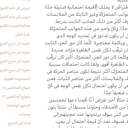
كتابة.
فتراضٌ لا يملك إلّاقيمة احتمالية ضئيلة جدّاً؛
دروس فی علم الأصول (
لجوانب المتحرّكة وغير الثابتة من الملابسات
دروس فی علم الأصول (
ف أكثر من ذلك الجانب الثابت بدرجة
معالم الجدیدة للأصو
جدّاً، وكلّ واحدٍ من هذه الجوانب المتحرّكة
غایة الفکر
أن يكون له دورٌ في تحديد الوجه الذي
 وبكلمة مختصرة: كلّما كان دور الجزء الثابت
بحوث في شرح العروة ال
ان ترقّب تكرّر نفس الظاهرة مرّات عديدة
بحوث في شرح العروة ال
وكلّما كان دور الجزء المتحرّك أكبر كان ترقّب
بحوث في شرح العروة ال
 الظاهرة أقوى. ولمّا كانت احتمالات سببية
بحوث في شرح العروة ال
المتحرّك أكثر نتيجةً لكون عناصر الحركة في
 والملابسات أكثر من عناصر الثبات، فمن
المجموعة الفقهیة
ي أن يكون احتمال تكرّر نفس الوجه في كلّ
منهاج الصالحین (1)
 ضعيفاً جدّاً.
منهاج الصالحین (2)
 مثالًا آخر: نفرض أ نّا أقمنا دعوة لخمسين
الفتاوی الواضحة
من الأصدقاء، وحاولنا مسبقاً أن نتنبّأ بلون
س التي سوف يرتدونها عند مجيئهم إلى
ومضات
، فسوف نجد أنّ قيمة احتمال أن يجي‏ء
فدک فی التاریخ