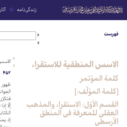
زندگی‌نامه
آثار
فهرست
الاسس 
الاسس المنطقية للاستقراء
452
كلمة المؤتمر
ظهور و
[كلمة المؤلّف:]
الجوانب
فتكرّر
القسم الأوّل: الاستقراء والمذهب
إلّا إ
العقلي للمعرفة في المنطق
الكتاب
الأرسطي‏
إذ بحكم