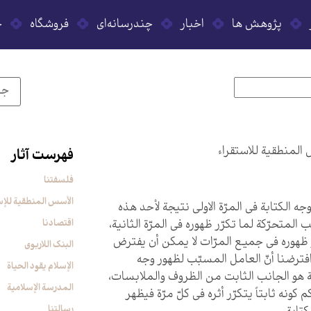
پژوهش ها
اخبار
چندرسانه‌ای
فروشگاه
ح
المنطقية للاستقراء
فهرست آثار
فلسفتنا
الأسس المنطقیة للإس
جه الكتابة في المرّة الاولى نتيجة لأحد هذه
 المتحرّكة لما تكرّر ظهوره في المرّة الثانية،
اقتصادنا
 ظهوره في جميع المرّات لا يمكن أن يفترض
البنک اللاربوی
ذا افترضنا أنّ العامل المسبّب لظهور وجه
الإسلام یقود الحیاة
ة هو الجانب الثابت من الظروف والملابسات،
المدرسة الإسلامیة
 كونه ثابتاً يتكرّر أثره في كلّ مرّة فيظهر
رسالتنا