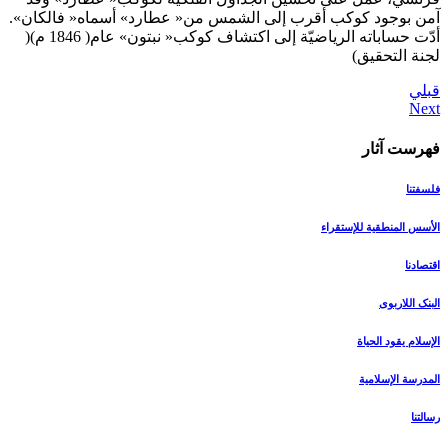
آمن بوجود كوكب أقرب إلى الشمس من« عطارد» أسماه« فالكان».
أدّت حساباته الرياضيّة إلى اكتشاف كوكب« نبتون» عام( 1846 م)(
لجنة التحقيق)
قبلي
فهرست آثار
فلسفتنا
الأسس المنطقیة للإستقراء
اقتصادنا
البنک اللاربوی
الإسلام یقود الحیاة
المدرسة الإسلامیة
رسالتنا