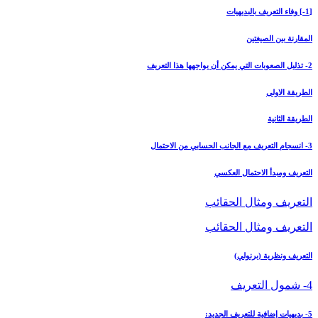
[1-] وفاء التعريف بالبديهيات
المقارنة بين الصيغتين
2- تذليل الصعوبات التي يمكن أن يواجهها هذا التعريف
الطريقة الاولى
الطريقة الثانية
3- انسجام التعريف مع الجانب الحسابي من الاحتمال‏
التعريف ومبدأ الاحتمال العكسي
التعريف ومثال الحقائب
التعريف ومثال الحقائب
التعريف ونظرية (برنولي)
4- شمول التعريف
5- بديهيات إضافية للتعريف الجديد: