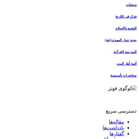
ومضات
فدک فی التاریخ
التشیع والإسلام
بحث حول المهدي(عج)
المدرسة القرآنیة
أئمة أهل البیت
محاضرات تأسیسیة
دسترسی سریع
مقاله‌ها
یادداشت‌ها
گفتارها