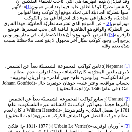
وقد قيل: إنّ هذه الطريقة هي التي أتاحت للعلماء الفلكيين أن
يكتشفوا نظريّاً كوكباً اطلق عليه فيما بعد اسم «نبتون‏
[1]
»؛ لأنّهم
آمنوا بنظريّة الجاذبيّة التي تحدّد موقع أيّ كوكب وفقاً لقوانين
الجاذبيّة، ولاحظوا في ضوء ذلك انحرافاً في مدار الكوكب
«يورانوس‏
[2]
» عن الموقع الذي تفترضه نظريّة الجاذبيّة، فهذا الفارق
بين النظريّة والواقع هو الظاهرة الباقية التي يجب تفسيرها. فوضع
(لوفرييه‏
[3]
) الفرض الآتي، وهو: أنّ هذا الاضطراب في مدار يورانوس
يرجع إلى وجود كوكب سيّار آخر مجهول لا يقع تحت ملاحظتنا بسبب
شدّة بعده وقلّة
[1]
(Neptune ): ثامن كواكب المجموعة الشمسيّة بعداً عن الشمس،
لا يرى بالعين المجرّدة، كان اكتشافه نتيجةً لدراسة عدم انتظام
حركة الكوكب« اورانوس» قام« جون آدامز» و« أوربان لوفرييه»
بحساب مواقعه، وعثر عليه« جوهان جوتفريد جال»(Johann Gottfried
Gall ) في عام( 1846 م)( لجنة التحقيق)
[2]
(Uranus ): سابع كواكب المجموعة الشمسيّة بعداً عن الشمس
وأكبرها حجماً، وهو أكبر كوكب تمّ اكتشافه عبر« التلسكوب» عام(
1781 م) بفضل الفلكي« وليَم هرشل»(William Herschel ). كان لعدم
انتظام حركته الفضل في اكتشاف الكوكب« نبتون»( لجنة التحقيق)
[3]
« أوربان لوفرييه»:(Urbain Le Verrier ):( 1811- 1877 م): فلكيّ
فرنسي، عمل على تحسين الجداول الفلكيّة لكوكب« عطارد» وقد