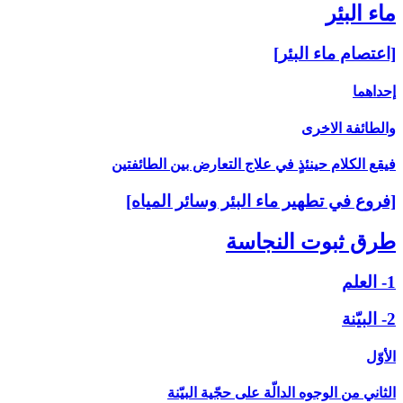
ماء البئر
[اعتصام ماء البئر]
إحداهما
والطائفة الاخرى‏
فيقع الكلام حينئذٍ في علاج التعارض بين الطائفتين
[فروع في تطهير ماء البئر وسائر المياه‏]
طرق ثبوت النجاسة
1- العلم
2- البيّنة
الأوّل
الثاني من الوجوه الدالّة على حجّية البيّنة