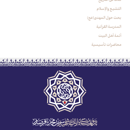
التشیع والإسلام
بحث حول المهدي(عج)
المدرسة القرآنیة
أئمة أهل البیت
محاضرات تأسیسیة