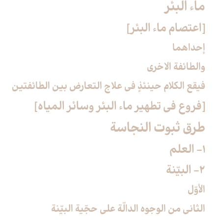
ماء البئر
[اعتصام ماء البئر]
إحداهما
والطائفة الاخرى‏
فيقع الكلام حينئذٍ في علاج التعارض بين الطائفتين
[فروع في تطهير ماء البئر وسائر المياه‏]
طرق ثبوت النجاسة
1- العلم
2- البيّنة
الأوّل
الثاني من الوجوه الدالّة على حجّية البيّنة