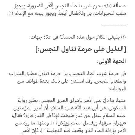
مسألة (10): يحرم شرب الماء النجس إلّافي الضرورة، ويجوز
سقيه للحيوانات، بل وللأطفال أيضاً. ويجوز بيعه مع الإعلام (1).
————–
(1) ينبغي الكلام حول هذه المسألة في عدّة جهات:
[الدليل على حرمة تناول النجس:]
الجهة الاولى:
في حرمة شرب الماء النجس، بل حرمة تناول مطلق الشراب
والطعام النجس. وقد استدلّ على ذلك بعدة طوائف من
الروايات:
منها: ما دلّ على الأمر بإهراق المرق النجس، نظير رواية
السكوني، عن أبي عبد اللَّه عليه السلام: أنّ أمير المؤمنين
عليه السلام سئل عن قدرٍ طبخت فإذا في القدر فارة؟ فقال:
«يهراق مرقها، ويغسل اللحم ويؤكل»
[1]
. ومنها: ما ورد من
الأمر بإراقة الماء الذي وقعت فيه النجاسة
[2]
، فإنّ الأمر