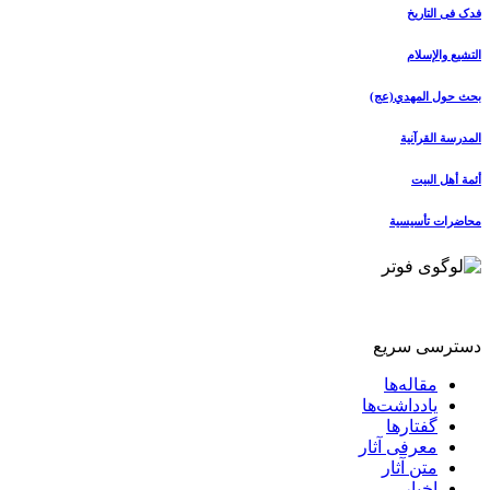
فدک فی التاریخ
التشیع والإسلام
بحث حول المهدي(عج)
المدرسة القرآنیة
أئمة أهل البیت
محاضرات تأسیسیة
دسترسی سریع
مقاله‌ها
یادداشت‌ها
گفتارها
معرفی آثار
متن آثار
اخبار