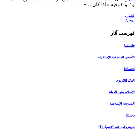
و 2 و 6 وفيه:« إذا كان …»
قبلي
فهرست آثار
فلسفتنا
الأسس المنطقیة للإستقراء
اقتصادنا
البنک اللاربوی
الإسلام یقود الحیاة
المدرسة الإسلامیة
رسالتنا
دروس فی علم الأصول (1)