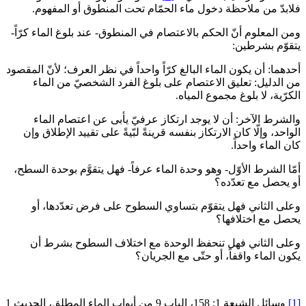
فلابدّ من ملاحظة دخول ماء الحمّام تحت المنطوق أو المفهوم.
ومن المعلوم أنّ الحكم بالاعتصام في المنطوق- عند بلوغ الماء كرّاً-
يتقوّم بشرطين:
أحدهما: أن يكون الماء البالغ كرّاً واحداً في نظر العرف؛ لأنّ المقصود
من الدليل: تعليق الاعتصام على بلوغ الفرد الشخصيّ من الماء
الكرّية، لا بلوغ مجموع المياه.
والشرط الآخر: أن لا يوجد ارتكاز عرفيّ يأبى‏ عن اعتصام الماء
الواحد، وإلّا كان الارتكاز بنفسه قرينةً لبّيةً على تقييد الإطلاق وإن
كان الماء واحداً.
أمّا الشرط الأوّل- وهو وحدة الماء عرفاً- فهل يتقوَّم بوحدة السطح،
أو يحصل مع تعدّده؟
وعلى الثاني فهل يتقوّم بتساوي السطوح على فرض تعدّدها، أو
يحصل مع اختلافها؟
وعلى الثاني فهل تنحفظ الوحدة مع اختلاف السطوح بشرط أن
يكون الماء واقفاً، أو حتّى مع الجريان؟
[1]
وسائل الشيعة 1: 158، الباب 9 من أبواب الماء المطلق، الحديث 1