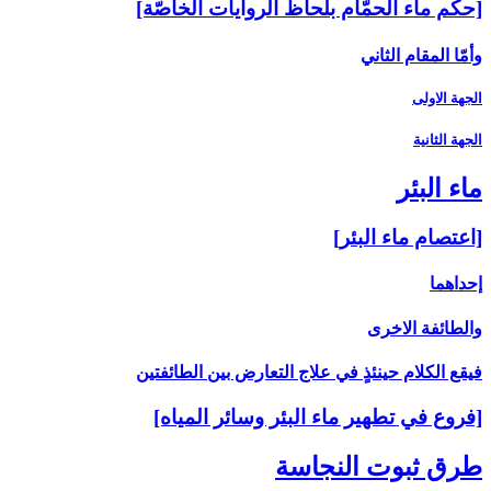
[حكم ماء الحمّام بلحاظ الروايات الخاصّة]
وأمّا المقام الثاني‏
الجهة الاولى
الجهة الثانية
ماء البئر
[اعتصام ماء البئر]
إحداهما
والطائفة الاخرى‏
فيقع الكلام حينئذٍ في علاج التعارض بين الطائفتين
[فروع في تطهير ماء البئر وسائر المياه‏]
طرق ثبوت النجاسة