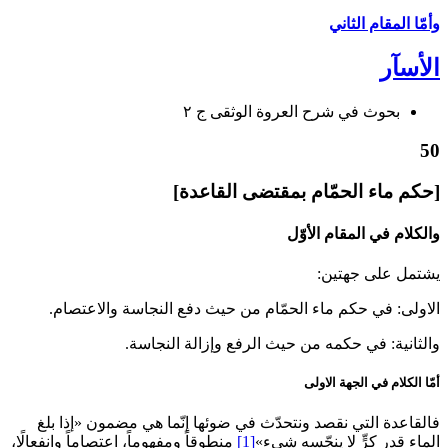
وأمّا المقام الثاني‏
الأسآر
بحوث في شرح العروة الوثقى ج ۲
50
[حكم ماء الحمّام بمقتضى القاعدة]
والكلام في المقام الأوّل‏
يشتمل على جهتين:
الاولى: في حكم ماء الحمّام من حيث دفع النجاسة والاعتصام.
والثانية: في حكمه من حيث الرفع وإزالة النجاسة.
أمّا الكلام في الجهة الاولى‏
فالقاعدة التي نقصد ونتحدّث في ضوئها إنّما هي مضمون «إذا بلغ
الماء قدر كرٍّ لا ينجّسه شي‏ء»
[1]
منطوقاً ومفهوماً، اعتصاماً وانفعالًا،