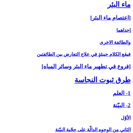
ماء البئر
[اعتصام ماء البئر]
إحداهما
والطائفة الاخرى‏
فيقع الكلام حينئذٍ في علاج التعارض بين الطائفتين
[فروع في تطهير ماء البئر وسائر المياه‏]
طرق ثبوت النجاسة
1- العلم
2- البيّنة
الأوّل
الثاني من الوجوه الدالّة على حجّية البيّنة