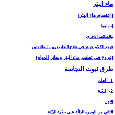
ماء البئر
[اعتصام ماء البئر]
إحداهما
والطائفة الاخرى‏
فيقع الكلام حينئذٍ في علاج التعارض بين الطائفتين
[فروع في تطهير ماء البئر وسائر المياه‏]
طرق ثبوت النجاسة
1- العلم
2- البيّنة
الأوّل
الثاني من الوجوه الدالّة على حجّية البيّنة