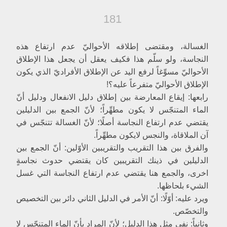
الجهة الثالثة
181
الجهة الرابعة
الجهة الخامسة
الغسالة، ومقتضى إطلاقه الأحواليّ عدم ارتفاع هذه
الجهة السادسة
النجاسة، ولو سلّم هذا فكيف يعقل أن يجعل هذا الإطلاق
الجهة السابعة
الأحواليّ مسوِّغاً لرفع اليد عن الإطلاق الأفراديّ الذي يكون
[فروع وتطبيقات‏]
الإطلاق الأحواليّ متفرعاً عليه؟!
ماء الحمّام‏
رابعها: إيقاع المعارضة بين إطلاق دليل الانفعال ودليل أنّ
الماء المتنجّس لا يكون مطهِّراً؛ لأنّ الجمع بين الدليلين
[حكم ماء الحمّام بمقتضى القاعدة]
يقتضي عدم ارتفاع النجاسة أصلًا؛ لأنّ الغسالة تتنجّس في
والكلام في المقام الأوّل‏
آن الملاقاة، والنجس لايكون مطهِّراً.
أمّا الكلام في الجهة الاولى‏
والفرق بين هذا التقريب والتقريبين الأوّلين: أنّ الجمع بين
وأمّا الجهة الثانية
الدليلين في ذينك التقريبين كان يقتضي حدوث نجاسةٍ
[حكم ماء الحمّام بلحاظ الروايات الخاصّة]
اخرى، والجمع هنا يقتضي عدم ارتفاع النجاسة التي غسل
وأمّا المقام الثاني‏
الشي‏ء بلحاظها.
الجهة الاولى
ويرد عليه: أوّلًا: أنّ الأمر في الدليل الثاني دائر بين التخصيص
الجهة الثانية
والتخصّص.
ماء البئر
وثانياً: نفي مثل هذا الدليل؛ لأنّ المراد بأنّ الماء المتنجّس لا