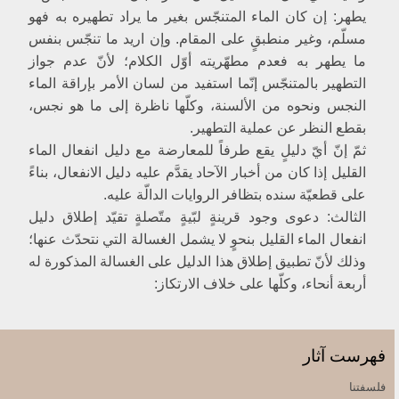
يطهر: إن كان الماء المتنجّس بغير ما يراد تطهيره به فهو
[اعتصام ماء البئر]
مسلّم، وغير منطبقٍ على المقام. وإن اريد ما تنجّس بنفس
إحداهما
ما يطهر به فعدم مطهّريته أوّل الكلام؛ لأنّ عدم جواز
والطائفة الاخرى‏
التطهير بالمتنجّس إنّما استفيد من لسان الأمر بإراقة الماء
فيقع الكلام حينئذٍ في علاج التعارض بين الطائفتين
النجس ونحوه من الألسنة، وكلّها ناظرة إلى ما هو نجس،
[فروع في تطهير ماء البئر وسائر المياه‏]
بقطع النظر عن عملية التطهير.
ثمّ إنّ أيّ دليلٍ يقع طرفاً للمعارضة مع دليل انفعال الماء
طرق ثبوت النجاسة
القليل إذا كان من أخبار الآحاد يقدَّم عليه دليل الانفعال، بناءً
1- العلم
على قطعيّة سنده بتظافر الروايات الدالّة عليه.
2- البيّنة
الثالث: دعوى وجود قرينةٍ لبّيةٍ متّصلةٍ تقيّد إطلاق دليل
الأوّل
انفعال الماء القليل بنحوٍ لا يشمل الغسالة التي نتحدّث عنها؛
الثاني من الوجوه الدالّة على حجّية البيّنة
وذلك لأنّ تطبيق إطلاق هذا الدليل على الغسالة المذكورة له
أربعة أنحاء، وكلّها على خلاف الارتكاز:
الثالث من الوجوه
3- خبر العدل الواحد
الجهة الاولى
فهرست آثار
الجهة الثانية
الجهة الثالثة
فلسفتنا