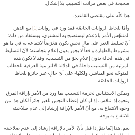
صحيحة في بعض مراتب التسبيب بلا إشكال.
هذا كلّه على مقتضى القاعدة.
وأمّا بلحاظ الروايات الخاصّة فقد ورد في روايات‏
[1]
بيع الدهن
المتنجّس الأمر بالإعلام ليستصبح به المشتري، ويستفاد من ذلك:
أنّ تسليط الغير على مالٍ نجسٍ يكون مَعْرَضاً لانتفاعه به في ما هو
مشروط بالطهارة واقعاً لا يجوز بدون إعلامٍ بنجاسته؛ لأنّ التسليط
في هذه الحالة بدون إعلامٍ نحوٌ من التسبيب، وقد لا تكون هذه
المرتبة من التسبيب داخلةً في الدلالة الالتزامية العرفية للخطاب
المتوجّه نحو المباشر، ولكنّها- على أيّ حالٍ- غير جائزةٍ بلحاظ
الروايات الخاصّة.
ويمكن الاستئناس لحرمة التسبيب بما ورد من الأمر بإراقة المرق
ونحوه إذا تنجّس، إذ لو كان إعطاء النجس للغير جائزاً لكان هذا من
وجوه الانتفاع به، مع أنّ الأمر بالإراقة إرشاد إلى عدم صلاحيته
للانتفاع به بوجه.
نعم، هذا إنّما يتمّ إذا قيل بأنّ الأمر بالإراقة إرشاد إلى عدم صلاحيته