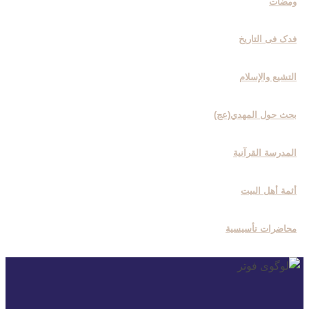
ومضات
فدک فی التاریخ
التشیع والإسلام
بحث حول المهدي(عج)
المدرسة القرآنیة
أئمة أهل البیت
محاضرات تأسیسیة