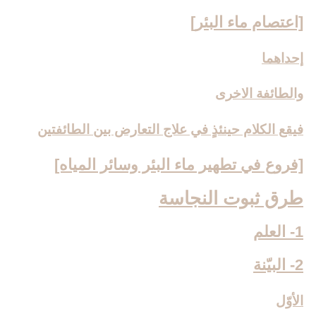
[اعتصام ماء البئر]
إحداهما
والطائفة الاخرى‏
فيقع الكلام حينئذٍ في علاج التعارض بين الطائفتين
[فروع في تطهير ماء البئر وسائر المياه‏]
طرق ثبوت النجاسة
1- العلم
2- البيّنة
الأوّل