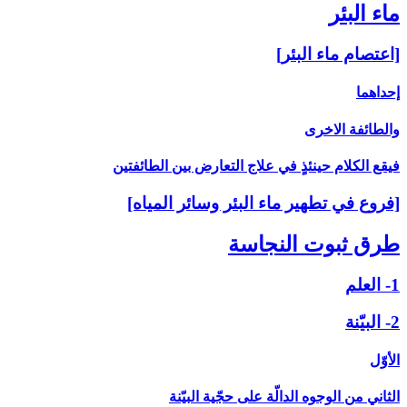
ماء البئر
[اعتصام ماء البئر]
إحداهما
والطائفة الاخرى‏
فيقع الكلام حينئذٍ في علاج التعارض بين الطائفتين
[فروع في تطهير ماء البئر وسائر المياه‏]
طرق ثبوت النجاسة
1- العلم
2- البيّنة
الأوّل
الثاني من الوجوه الدالّة على حجّية البيّنة