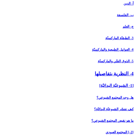
أ- الدين
ب- الفلسفة
ج- العلم
3- الطبقيّة الماركسيّة
4- العوامل الطبيعية والماركسيّة
5- الذوق الفنّي والماركسيّة
4- النظرية بتفاصيلها
[1- الشيوعيّة البدائيّة]
هل وجد المجتمع الشيوعي؟
كيف نفسّر الشيوعيّة البدائيّة؟
ما هو نقيض المجتمع الشيوعي؟
[2-] المجتمع العبودي‏