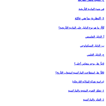
ج- النتيجة تناقض الطريقة
في ضوء المادية التأريخية
3- النظرية بما هي عامّة
أوّلًا- ما هو نوع الدليل على المادية التأريخية؟
أ- الدليل الفلسفي
ب- الدليل السيكولوجي
ج- الدليل العلمي
ثانياً- هل يوجد مقياس أعلى؟
ثالثاً- هل استطاعت الماركسية استيعاب التأريخ؟
[دراسة نقديّة للمادّية التاريخيّة]
1- تطوّر القوى المنتجة والماركسية
2- الفكر والماركسية