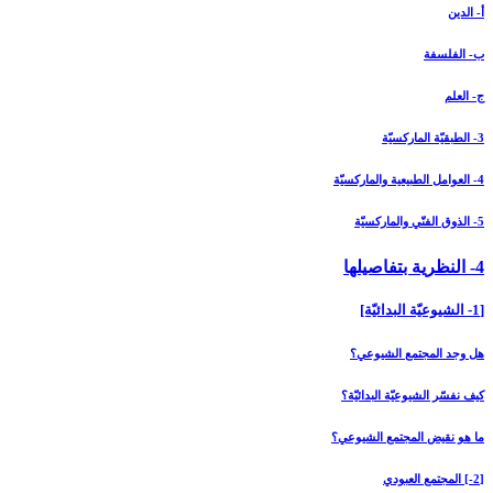
أ- الدين
ب- الفلسفة
ج- العلم
3- الطبقيّة الماركسيّة
4- العوامل الطبيعية والماركسيّة
5- الذوق الفنّي والماركسيّة
4- النظرية بتفاصيلها
[1- الشيوعيّة البدائيّة]
هل وجد المجتمع الشيوعي؟
كيف نفسّر الشيوعيّة البدائيّة؟
ما هو نقيض المجتمع الشيوعي؟
[2-] المجتمع العبودي‏