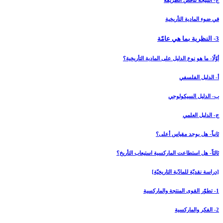
ج- النتيجة تناقض الطريقة
في ضوء المادية التأريخية
3- النظرية بما هي عامّة
أوّلًا- ما هو نوع الدليل على المادية التأريخية؟
أ- الدليل الفلسفي
ب- الدليل السيكولوجي
ج- الدليل العلمي
ثانياً- هل يوجد مقياس أعلى؟
ثالثاً- هل استطاعت الماركسية استيعاب التأريخ؟
[دراسة نقديّة للمادّية التاريخيّة]
1- تطوّر القوى المنتجة والماركسية
2- الفكر والماركسية