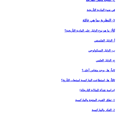
ج- النتيجة تناقض الطريقة
في ضوء المادية التأريخية
3- النظرية بما هي عامّة
أوّلًا- ما هو نوع الدليل على المادية التأريخية؟
أ- الدليل الفلسفي
ب- الدليل السيكولوجي
ج- الدليل العلمي
ثانياً- هل يوجد مقياس أعلى؟
ثالثاً- هل استطاعت الماركسية استيعاب التأريخ؟
[دراسة نقديّة للمادّية التاريخيّة]
1- تطوّر القوى المنتجة والماركسية
2- الفكر والماركسية