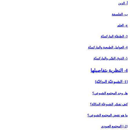
أ- الدين
ب- الفلسفة
ج- العلم
3- الطبقيّة الماركسيّة
4- العوامل الطبيعية والماركسيّة
5- الذوق الفنّي والماركسيّة
4- النظرية بتفاصيلها
[1- الشيوعيّة البدائيّة]
هل وجد المجتمع الشيوعي؟
كيف نفسّر الشيوعيّة البدائيّة؟
ما هو نقيض المجتمع الشيوعي؟
[2-] المجتمع العبودي‏