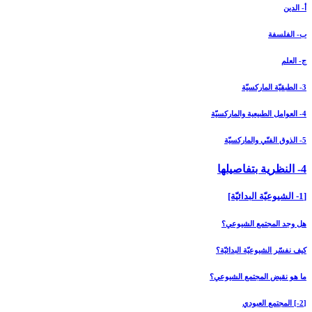
أ- الدين
ب- الفلسفة
ج- العلم
3- الطبقيّة الماركسيّة
4- العوامل الطبيعية والماركسيّة
5- الذوق الفنّي والماركسيّة
4- النظرية بتفاصيلها
[1- الشيوعيّة البدائيّة]
هل وجد المجتمع الشيوعي؟
كيف نفسّر الشيوعيّة البدائيّة؟
ما هو نقيض المجتمع الشيوعي؟
[2-] المجتمع العبودي‏